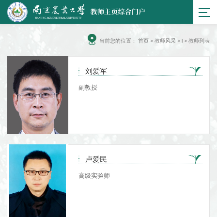
当前您的位置：
首页
>
教师风采
> l > 教师列表
刘爱军
副教授
卢爱民
高级实验师