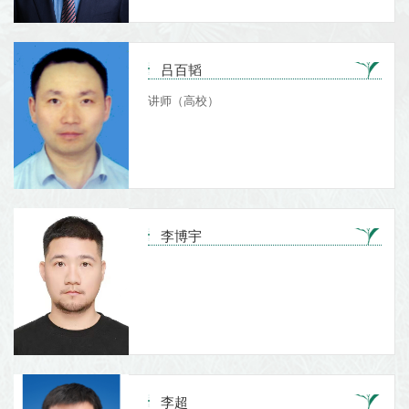
吕百韬
讲师（高校）
李博宇
李超