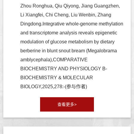
Zhou Ronghua, Qiu Qiyong, Jiang Guangzhen,
Li Xiangfei, Chi Cheng, Liu Wenbin, Zhang
Dingdong.Integrative whole-genome methylation
and transcriptome analysis reveals epigenetic
modulation of glucose metabolism by dietary
berberine in blunt snout bream (Megalobrama
amblycephala),COMPARATIVE
BIOCHEMISTRY AND PHYSIOLOGY B-
BIOCHEMISTRY & MOLECULAR
BIOLOGY,2025,278:-(参与作者)
查看更多>