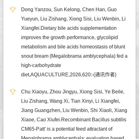
Dong Yanzou, Sun Kelong, Chen Han, Guo
Yueyun, Liu Zishang, Xiong Sisi, Liu Wenbin, Li
Xiangfei.Dietary bile acids supplementation
improves the growth performance, glycolipid
metabolism and bile acids homeostasis of blunt
snout bream (Megalobrama amblycephala) fed a
high-carbohydrate
diet,AQUACULTURE,2026,620:-(通讯作者)
Chu Xiaoyu, Zhou Jingyu, Xiong Sisi, Ye Beile,
Liu Zishang, Wang Xi, Tian Xinyi, Li Xiangfei,
Jiang Guangzhen, Liu Wenbin, Shi Xiaoli, Xiang
Xiaoe, Cao Xiufei.Recombinant Bacillus subtilis
CM65-Patt′ is a potential feed attractant of
Megalobrama amblycephala: evaluation based