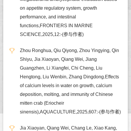
on appetite regulatory system, growth
performance, and intestinal
functions,FRONTIERS IN MARINE
SCIENCE,2025,12:-(参与作者)
Zhou Ronghua, Qiu Qiyong, Zhou Yingying, Qin
Shiyu, Jia Xiaoyan, Qiang Wei, Jiang
Guangzhen, Li Xiangfei, Chi Cheng, Liu
Hengtong, Liu Wenbin, Zhang Dingdong.Effects
of calcium levels in water on growth, calcium
deposition, molting, and immunity of Chinese
mitten crab (Eriocheir
sinensis),AQUACULTURE,2025,607:-(参与作者)
Jia Xiaoyan, Qiang Wei, Chang Le, Xiao Kang,