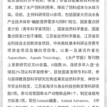
稳态调控的分子机制，研发了非蛋白能量高效利用技
术，提高了水产饲料利用率，降低了饲料成本与水体污
染。目前，主持科研项目10余项，包括
国家大宗淡水鱼
产业技术体系
“
鳊鲂营养需求与饲料
”
岗位、
国家重点研
发计划（青年科学家项目）、国家自然科学基金、
国家
重点研发计划子课题、
江苏省自然科学基金、江苏省农
业科技自主创新资金项目、
中央高校基本科研业务费专
项资金项目及横向项目等。
以第一及通讯作者在
Aquaculture、
Aquatic Toxicology
、《水产学报》等刊物
上发表研究论文60余篇，H指数38，连续多年
入选
“
全
球前
2%
顶尖科学家榜单
”
，
获批国家发明专利6项，
参
与获得
教育部科学
研究优秀成果奖自然科学奖、神农中
华农业科技奖、江苏省海洋与渔业科技创新奖等
科研奖
励5项。
参与培育国审水产动物新品种1个，制定省级地
方标准1项。现任Animals编委，Animal Advances、《中