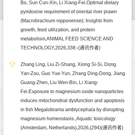
Bo, Sun Cun-Xin, Li Xiang-Fei.Optimal dietary
pyridoxine requirement of oriental river prawn
(Macrobrachium nipponense): Insights from
growth, feed utilization, and protein
metabolism,ANIMAL FEED SCIENCE AND
TECHNOLOGY,2026,338:-(通讯作者)
Zhang Ling, Liu Zi-Shang, Xiong Si-Si, Dong
Yan-Zou, Guo Yue-Yun, Zhang Ding-Dong, Jiang
Guang-Zhen, Liu Wen-Bin, Li Xiang-
Fei.Exposure to magnesium oxide nanoparticles
induces mitochondrial dysfunction and apoptosis
in fish Megalobrama amblycephala by disrupting
magnesium homeostasis.,Aquatic toxicology
(Amsterdam, Netherlands),2026,(294)(通讯作者)