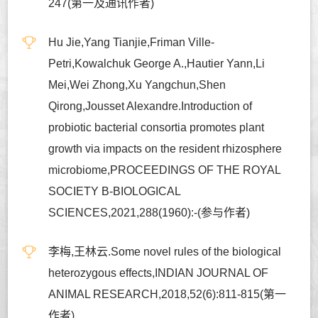
247(第一及通讯作者)
Hu Jie,Yang Tianjie,Friman Ville-
Petri,Kowalchuk George A.,Hautier Yann,Li
Mei,Wei Zhong,Xu Yangchun,Shen
Qirong,Jousset Alexandre.Introduction of
probiotic bacterial consortia promotes plant
growth via impacts on the resident rhizosphere
microbiome,PROCEEDINGS OF THE ROYAL
SOCIETY B-BIOLOGICAL
SCIENCES,2021,288(1960):-(参与作者)
李梅,王林云.Some novel rules of the biological
heterozygous effects,INDIAN JOURNAL OF
ANIMAL RESEARCH,2018,52(6):811-815(第一
作者)