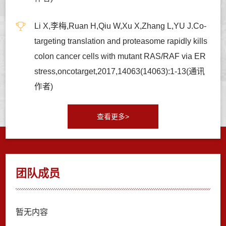
Li X,李梅,Ruan H,Qiu W,Xu X,Zhang L,YU J.Co-
targeting translation and proteasome rapidly kills
colon cancer cells with mutant RAS/RAF via ER
stress,oncotarget,2017,14063(14063):1-13(通讯
作者)
查看更多>
团队成员
暂无内容