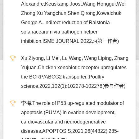
Alexandre,Keuskamp Joost,Wang Honggui,Wei
Zhong,Xu Yangchun,Shen Qirong,Kowalchuk
George A..Indirect reduction of Ralstonia
solanacearum via pathogen helper
inhibition,ISME JOURNAL,2022,:-(第一作者)
Xu Ziyong, Li Mei, Lu Wang, Wang Liping, Zhang
Yujuan.Chicken xenobiotic receptor upregulates
the BCRP/ABCG2 transporter.,Poultry
science,2022,102(1):102278-102278(参与作者)
李梅.The role of P53 up-regulated modulator of
apoptosis (PUMA) in ovarian development,
cardiovascular and neurodegenerative
diseases,APOPTOSIS,2021,26(44322):235-