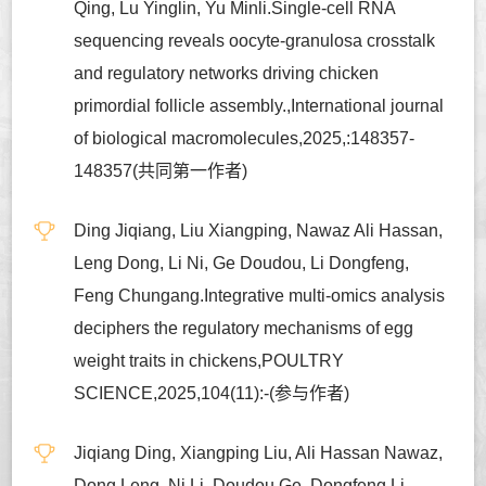
Qing, Lu Yinglin, Yu Minli.Single-cell RNA
sequencing reveals oocyte-granulosa crosstalk
and regulatory networks driving chicken
primordial follicle assembly.,International journal
of biological macromolecules,2025,:148357-
148357(共同第一作者)
Ding Jiqiang, Liu Xiangping, Nawaz Ali Hassan,
Leng Dong, Li Ni, Ge Doudou, Li Dongfeng,
Feng Chungang.Integrative multi-omics analysis
deciphers the regulatory mechanisms of egg
weight traits in chickens,POULTRY
SCIENCE,2025,104(11):-(参与作者)
Jiqiang Ding, Xiangping Liu, Ali Hassan Nawaz,
Dong Leng, Ni Li, Doudou Ge, Dongfeng Li,