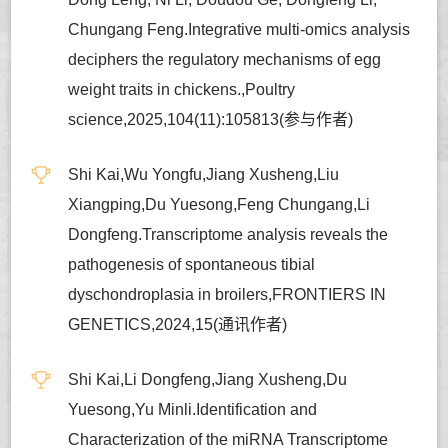
Chungang Feng.Integrative multi-omics analysis
deciphers the regulatory mechanisms of egg
weight traits in chickens.,Poultry
science,2025,104(11):105813(参与作者)
Shi Kai,Wu Yongfu,Jiang Xusheng,Liu
Xiangping,Du Yuesong,Feng Chungang,Li
Dongfeng.Transcriptome analysis reveals the
pathogenesis of spontaneous tibial
dyschondroplasia in broilers,FRONTIERS IN
GENETICS,2024,15(通讯作者)
Shi Kai,Li Dongfeng,Jiang Xusheng,Du
Yuesong,Yu Minli.Identification and
Characterization of the miRNA Transcriptome