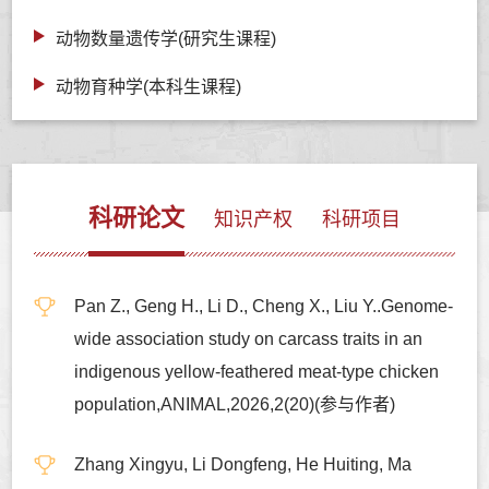
动物数量遗传学(研究生课程)
动物育种学(本科生课程)
科研论文
知识产权
科研项目
Pan Z., Geng H., Li D., Cheng X., Liu Y..Genome-
wide association study on carcass traits in an
indigenous yellow-feathered meat-type chicken
population,ANIMAL,2026,2(20)(参与作者)
Zhang Xingyu, Li Dongfeng, He Huiting, Ma