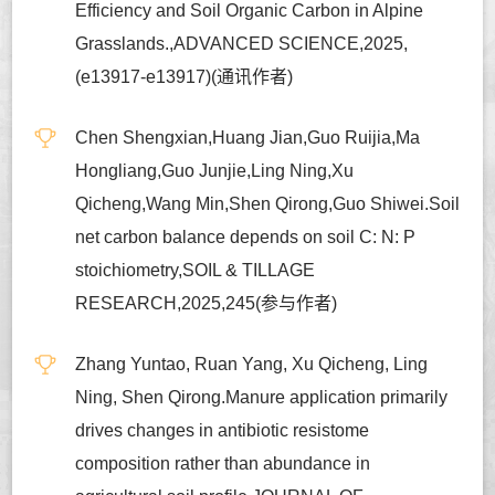
Efficiency and Soil Organic Carbon in Alpine
Grasslands.,ADVANCED SCIENCE,2025,
(e13917-e13917)(通讯作者)
Chen Shengxian,Huang Jian,Guo Ruijia,Ma
Hongliang,Guo Junjie,Ling Ning,Xu
Qicheng,Wang Min,Shen Qirong,Guo Shiwei.Soil
net carbon balance depends on soil C: N: P
stoichiometry,SOIL & TILLAGE
RESEARCH,2025,245(参与作者)
Zhang Yuntao, Ruan Yang, Xu Qicheng, Ling
Ning, Shen Qirong.Manure application primarily
drives changes in antibiotic resistome
composition rather than abundance in