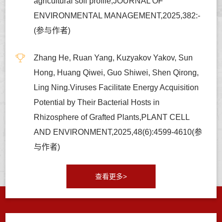
agricultural soil profile,JOURNAL OF
ENVIRONMENTAL MANAGEMENT,2025,382:-
(参与作者)
Zhang He, Ruan Yang, Kuzyakov Yakov, Sun
Hong, Huang Qiwei, Guo Shiwei, Shen Qirong,
Ling Ning.Viruses Facilitate Energy Acquisition
Potential by Their Bacterial Hosts in
Rhizosphere of Grafted Plants,PLANT CELL
AND ENVIRONMENT,2025,48(6):4599-4610(参
与作者)
查看更多>