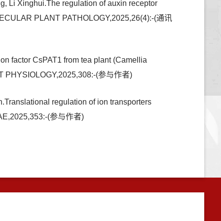
 Li Xinghui.The regulation of auxin receptor
ts,MOLECULAR PLANT PATHOLOGY,2025,26(4):-(通讯
on factor CsPAT1 from tea plant (Camellia
 PLANT PHYSIOLOGY,2025,308:-(参与作者)
Translational regulation of ion transporters
TURAE,2025,353:-(参与作者)