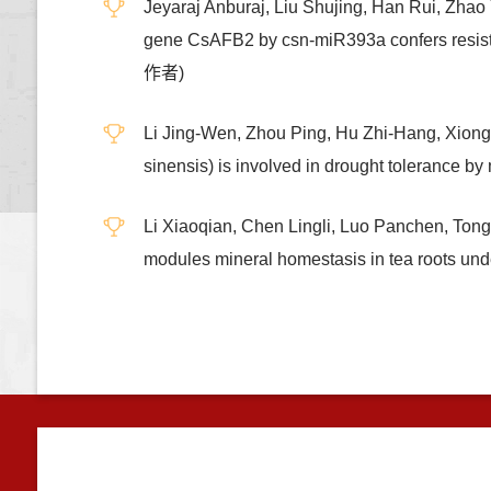
Jeyaraj Anburaj, Liu Shujing, Han Rui, Zhao
gene CsAFB2 by csn-miR393a confers resi
作者)
Li Jing-Wen, Zhou Ping, Hu Zhi-Hang, Xiong 
sinensis) is involved in drought tolera
Li Xiaoqian, Chen Lingli, Luo Panchen, Tong S
modules mineral homestasis in tea roots