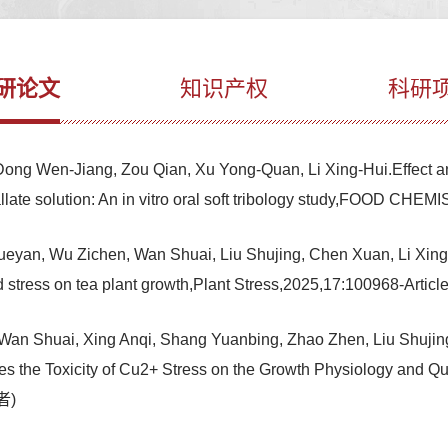
研论文
知识产权
科研
ong Wen-Jiang, Zou Qian, Xu Yong-Quan, Li Xing-Hui.Effect an
gallate solution: An in vitro oral soft tribology study,FOOD 
ueyan, Wu Zichen, Wan Shuai, Liu Shujing, Chen Xuan, Li Xin
d stress on tea plant growth,Plant Stress,2025,17:100968-Ar
Wan Shuai, Xing Anqi, Shang Yuanbing, Zhao Zhen, Liu Shujin
s the Toxicity of Cu2+ Stress on the Growth Physiology and Qu
者)