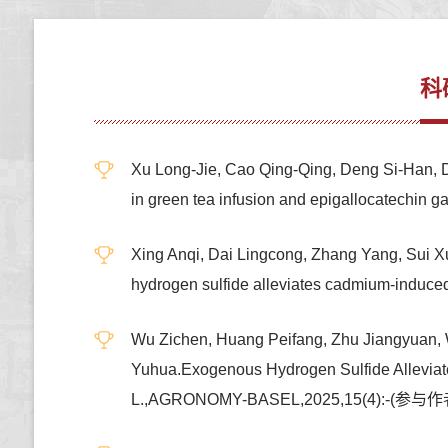
科
Xu Long-Jie, Cao Qing-Qing, Deng Si-Han, D
in green tea infusion and epigallocatechin 
Xing Anqi, Dai Lingcong, Zhang Yang, Sui X
hydrogen sulfide alleviates cadmium-induce
Wu Zichen, Huang Peifang, Zhu Jiangyuan, 
Yuhua.Exogenous Hydrogen Sulfide Alleviate
L.,AGRONOMY-BASEL,2025,15(4):-(参与作