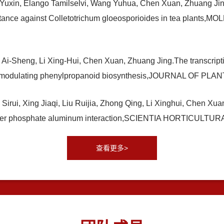
 Yuxin, Elango Tamilselvi, Wang Yuhua, Chen Xuan, Zhuang Jing,
stance against Colletotrichum gloeosporioides in tea plan
Ai-Sheng, Li Xing-Hui, Chen Xuan, Zhuang Jing.The transcripti
nce by modulating phenylpropanoid biosynthesis,JOURNAL OF
irui, Xing Jiaqi, Liu Ruijia, Zhong Qing, Li Xinghui, Chen Xuan.
 under phosphate aluminum interaction,SCIENTIA HORTICUL
查看更多>