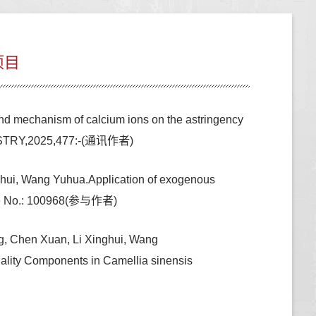
项目
d mechanism of calcium ions on the astringency
CHEMISTRY,2025,477:-(通讯作者)
ghui, Wang Yuhua.Application of exogenous
ticle No.: 100968(参与作者)
g, Chen Xuan, Li Xinghui, Wang
ality Components in Camellia sinensis