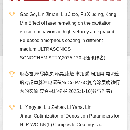
Gao Ge, Lin Jinran, Liu Jitao, Fu Xiuqing, Kang
Min.Effect of laser remelting on the cavitation
erosion behaviors of high-velocity arc-sprayed
Fe-based amorphous coating in different
medium,ULTRASONICS
SONOCHEMISTRY,2025,120:-(通讯作者)
耿春雷,林尽染,刘泽昊,康敏,李旭遥,周旭冉.电流密
度对超声脉冲电沉积Ni-Co-P/SiC复合涂层腐蚀行
为的影响,复合材料学报,2025,:1-10(参与作者)
Li Yingyue, Liu Zehao, Li Yana, Lin
Jinran.Optimization of Deposition Parameters for
Ni-P-WC-BN(h) Composite Coatings via