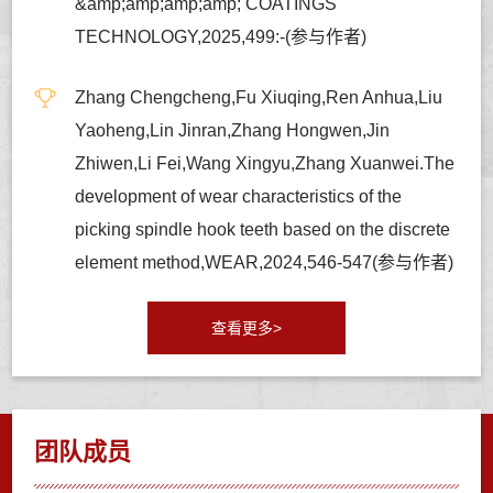
&amp;amp;amp;amp; COATINGS
TECHNOLOGY,2025,499:-(参与作者)
Zhang Chengcheng,Fu Xiuqing,Ren Anhua,Liu
Yaoheng,Lin Jinran,Zhang Hongwen,Jin
Zhiwen,Li Fei,Wang Xingyu,Zhang Xuanwei.The
development of wear characteristics of the
picking spindle hook teeth based on the discrete
element method,WEAR,2024,546-547(参与作者)
查看更多>
团队成员