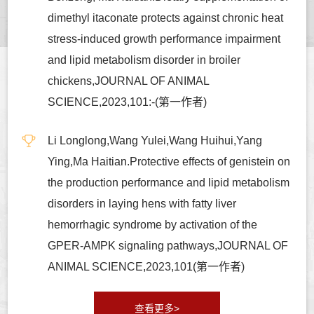
dimethyl itaconate protects against chronic heat
stress-induced growth performance impairment
and lipid metabolism disorder in broiler
chickens,JOURNAL OF ANIMAL
SCIENCE,2023,101:-(第一作者)
Li Longlong,Wang Yulei,Wang Huihui,Yang
Ying,Ma Haitian.Protective effects of genistein on
the production performance and lipid metabolism
disorders in laying hens with fatty liver
hemorrhagic syndrome by activation of the
GPER-AMPK signaling pathways,JOURNAL OF
ANIMAL SCIENCE,2023,101(第一作者)
查看更多>