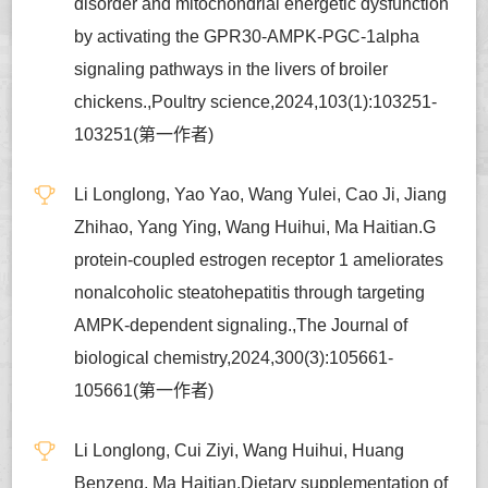
disorder and mitochondrial energetic dysfunction
by activating the GPR30-AMPK-PGC-1alpha
signaling pathways in the livers of broiler
chickens.,Poultry science,2024,103(1):103251-
103251(第一作者)
Li Longlong, Yao Yao, Wang Yulei, Cao Ji, Jiang
Zhihao, Yang Ying, Wang Huihui, Ma Haitian.G
protein-coupled estrogen receptor 1 ameliorates
nonalcoholic steatohepatitis through targeting
AMPK-dependent signaling.,The Journal of
biological chemistry,2024,300(3):105661-
105661(第一作者)
Li Longlong, Cui Ziyi, Wang Huihui, Huang
Benzeng, Ma Haitian.Dietary supplementation of