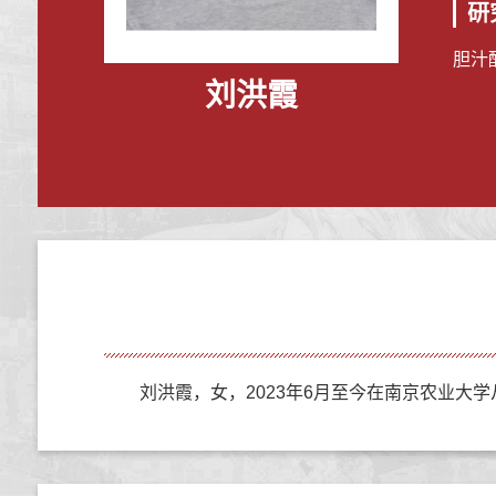
研
胆汁
刘洪霞
刘洪霞，女，2023年6月至今在南京农业大