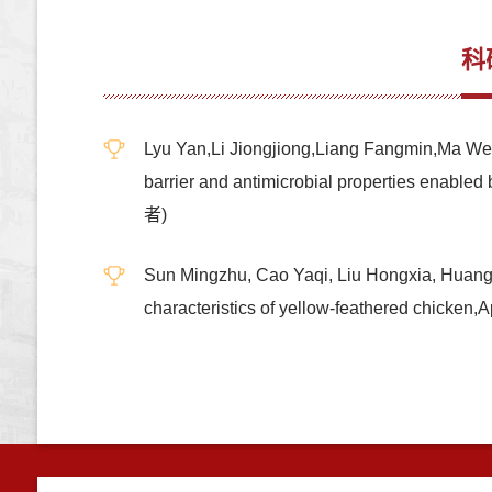
科
Lyu Yan,Li Jiongjiong,Liang Fangmin,Ma We
barrier and antimicrobial properties enab
者)
Sun Mingzhu, Cao Yaqi, Liu Hongxia, Huang T
characteristics of yellow-feathered chick