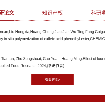
研论文
知识产权
科研
ncan,Liu Hongxia,Huang Cheng,Jiao Jian,Wu Ting,Fang Guigan.
led by in situ polymerization of caffeic acid phenethyl es
ianran, Zhu Zongshuai, Gao Yuan, Huang Ming.Effect of four di
en,Applied Food Research,2024,(参与作者)
查看更多>