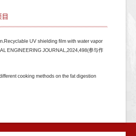
项目
Recyclable UV shielding film with water vapor
ter,CHEMICAL ENGINEERING JOURNAL,2024,498(参与作
fferent cooking methods on the fat digestion