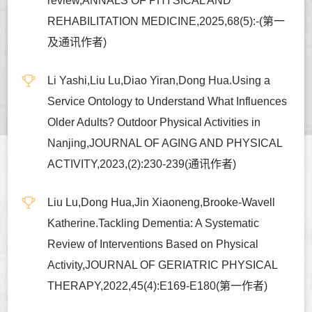
review,ANNALS OF PHYSICAL AND
REHABILITATION MEDICINE,2025,68(5):-(第一
及通讯作者)
Li Yashi,Liu Lu,Diao Yiran,Dong Hua.Using a
Service Ontology to Understand What Influences
Older Adults? Outdoor Physical Activities in
Nanjing,JOURNAL OF AGING AND PHYSICAL
ACTIVITY,2023,(2):230-239(通讯作者)
Liu Lu,Dong Hua,Jin Xiaoneng,Brooke-Wavell
Katherine.Tackling Dementia: A Systematic
Review of Interventions Based on Physical
Activity,JOURNAL OF GERIATRIC PHYSICAL
THERAPY,2022,45(4):E169-E180(第一作者)