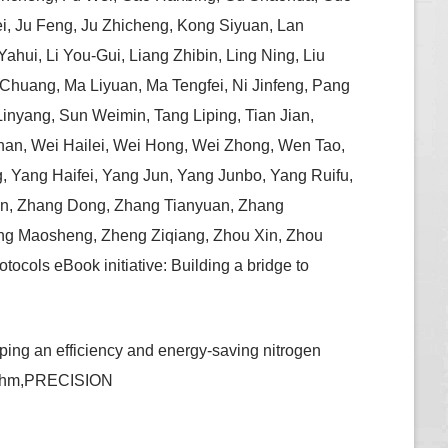
ei, Ju Feng, Ju Zhicheng, Kong Siyuan, Lan
 Yahui, Li You-Gui, Liang Zhibin, Ling Ning, Liu
Chuang, Ma Liyuan, Ma Tengfei, Ni Jinfeng, Pang
nyang, Sun Weimin, Tang Liping, Tian Jian,
n, Wei Hailei, Wei Hong, Wei Zhong, Wen Tao,
, Yang Haifei, Yang Jun, Yang Junbo, Yang Ruifu,
lin, Zhang Dong, Zhang Tianyuan, Zhang
g Maosheng, Zheng Ziqiang, Zhou Xin, Zhou
ols eBook initiative: Building a bridge to
ng an efficiency and energy-saving nitrogen
rithm,PRECISION