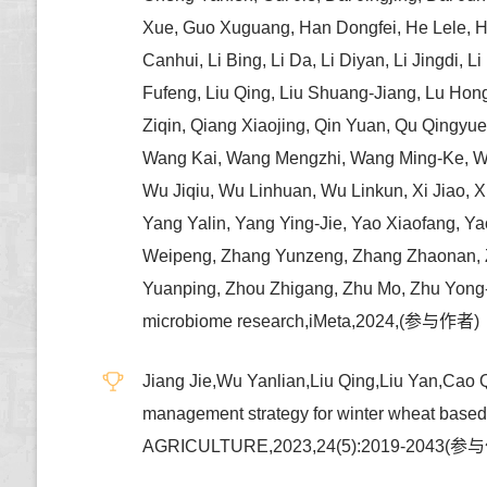
Xue, Guo Xuguang, Han Dongfei, He Lele, He 
Canhui, Li Bing, Li Da, Li Diyan, Li Jingdi, L
Fufeng, Liu Qing, Liu Shuang-Jiang, Lu Hon
Ziqin, Qiang Xiaojing, Qin Yuan, Qu Qingyu
Wang Kai, Wang Mengzhi, Wang Ming-Ke, Wa
Wu Jiqiu, Wu Linhuan, Wu Linkun, Xi Jiao, 
Yang Yalin, Yang Ying-Jie, Yao Xiaofang, Y
Weipeng, Zhang Yunzeng, Zhang Zhaonan, 
Yuanping, Zhou Zhigang, Zhu Mo, Zhu Yong-G
microbiome research,iMeta,2024,(参与作者)
Jiang Jie,Wu Yanlian,Liu Qing,Liu Yan,Cao 
management strategy for winter wheat base
AGRICULTURE,2023,24(5):2019-2043(参