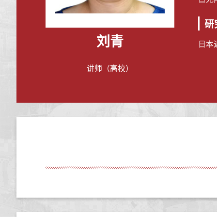
研
刘青
日本
讲师（高校）