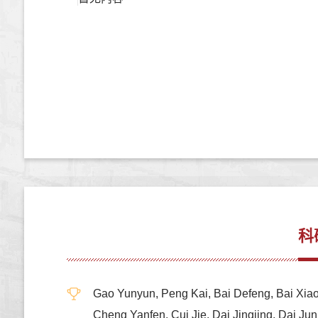
科
Gao Yunyun, Peng Kai, Bai Defeng, Bai Xia
Cheng Yanfen, Cui Jie, Dai Jingjing, Dai J