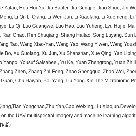
Yatao, Hou Hui-Yu, Jia Baolei, Jia Gengjie, Jiao Shuo, Jin W
i Meng, Li Qi, Li Qiang, Li Wen-Jun, Li Xiaofang, Li Xuemeng, Li
gye, Lu Qi, Luo Guangwe, Luo Hao, Luo Yuheng, Lyu Hujie, Ma 
e, Ran Chao, Ren Shuqiang, Shang Haitao, Song Luyang, Sun Li
ng Tao, Wang Xiao-Yan, Wang Yao, Wang Yiwen, Wang Yousha
Xie Bo, Xu Guofang, Xu Jun, Xu Shanshan, Xue Qing, Yan Liping
ao Yanpo, Yousuf Salsabeel, Yu Ke, Yuan Zhengrong, Yuan Zhi
Zhang Zhen, Zhang Zhi-Feng, Zhao Shengguo, Zhao Wei, Zhen
uan, Chu Haiyan, Bai Yang, Liu Yong-Xin.The Microbiome Protoc
Qiang,Tian Yongchao,Zhu Yan,Cao Weixing,Liu Xiaojun.Developi
d on the UAV multispectral imagery and machine learning algo
与作者)