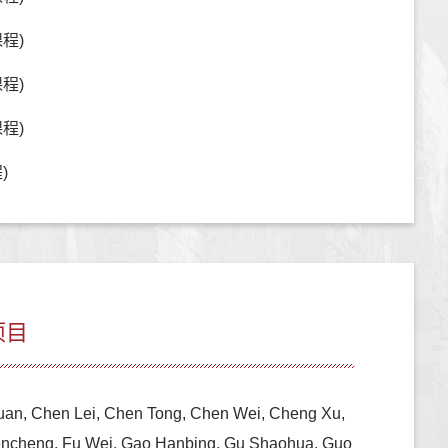
程)
程)
程)
)
项目
Juan, Chen Lei, Chen Tong, Chen Wei, Cheng Xu,
Zhencheng, Fu Wei, Gao Hanbing, Gu Shaohua, Guo