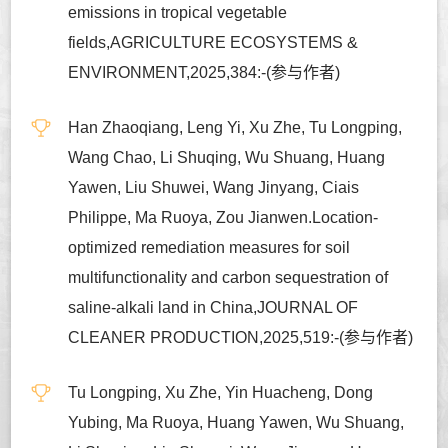
emissions in tropical vegetable
fields,AGRICULTURE ECOSYSTEMS &
ENVIRONMENT,2025,384:-(参与作者)
Han Zhaoqiang, Leng Yi, Xu Zhe, Tu Longping,
Wang Chao, Li Shuqing, Wu Shuang, Huang
Yawen, Liu Shuwei, Wang Jinyang, Ciais
Philippe, Ma Ruoya, Zou Jianwen.Location-
optimized remediation measures for soil
multifunctionality and carbon sequestration of
saline-alkali land in China,JOURNAL OF
CLEANER PRODUCTION,2025,519:-(参与作者)
Tu Longping, Xu Zhe, Yin Huacheng, Dong
Yubing, Ma Ruoya, Huang Yawen, Wu Shuang,