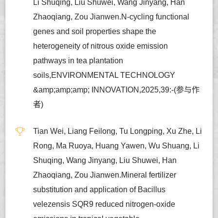
Li Shuqing, Liu Shuwei, Wang Jinyang, Han
Zhaoqiang, Zou Jianwen.N-cycling functional
genes and soil properties shape the
heterogeneity of nitrous oxide emission
pathways in tea plantation
soils,ENVIRONMENTAL TECHNOLOGY
&amp;amp;amp; INNOVATION,2025,39:-(参与作
者)
Tian Wei, Liang Feilong, Tu Longping, Xu Zhe, Li
Rong, Ma Ruoya, Huang Yawen, Wu Shuang, Li
Shuqing, Wang Jinyang, Liu Shuwei, Han
Zhaoqiang, Zou Jianwen.Mineral fertilizer
substitution and application of Bacillus
velezensis SQR9 reduced nitrogen-oxide