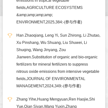
emissions in tropical vegetable
fields,AGRICULTURE ECOSYSTEMS
&amp;amp;amp;amp;
ENVIRONMENT,2025,384:-(参与作者)
Han Zhaoqiang, Leng Yi, Sun Zhirong, Li Zhutao,
Xu Pinshang, Wu Shuang, Liu Shuwei, Li
Shuqing, Wang Jinyang, Zou
Jianwen.Substitution of organic and bio-organic
fertilizers for mineral fertilizers to suppress
nitrous oxide emissions from intensive vegetable
fields,JOURNAL OF ENVIRONMENTAL
MANAGEMENT,2024,349:-(参与作者)
Zhang Yihe,Huang Mengyuan,Ren Haojie,Shi
Yue,Qian Siyan,Wang Yuxin,Zhang