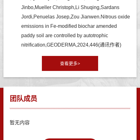
Jinbo,Mueller Christoph,Li Shuqing,Sardans
Jordi,Penuelas Josep,Zou Jianwen.Nitrous oxide
emissions in Fe-modified biochar amended
paddy soil are controlled by autotrophic
nitrification,GEODERMA,2024,446(通讯作者)
查看更多>
团队成员
暂无内容