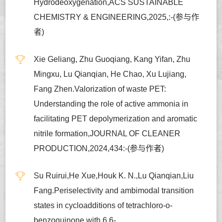
Hydrodeoxygenation,ACS SUSTAINABLE
CHEMISTRY & ENGINEERING,2025,:-(参与作
者)
Xie Geliang, Zhu Guoqiang, Kang Yifan, Zhu
Mingxu, Lu Qianqian, He Chao, Xu Lujiang,
Fang Zhen.Valorization of waste PET:
Understanding the role of active ammonia in
facilitating PET depolymerization and aromatic
nitrile formation,JOURNAL OF CLEANER
PRODUCTION,2024,434:-(参与作者)
Su Ruirui,He Xue,Houk K. N.,Lu Qianqian,Liu
Fang.Periselectivity and ambimodal transition
states in cycloadditions of tetrachloro-o-
benzoquinone with 6,6-