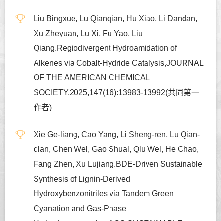
Liu Bingxue, Lu Qianqian, Hu Xiao, Li Dandan,
Xu Zheyuan, Lu Xi, Fu Yao, Liu
Qiang.Regiodivergent Hydroamidation of
Alkenes via Cobalt-Hydride Catalysis,JOURNAL
OF THE AMERICAN CHEMICAL
SOCIETY,2025,147(16):13983-13992(共同第一
作者)
Xie Ge-liang, Cao Yang, Li Sheng-ren, Lu Qian-
qian, Chen Wei, Gao Shuai, Qiu Wei, He Chao,
Fang Zhen, Xu Lujiang.BDE-Driven Sustainable
Synthesis of Lignin-Derived
Hydroxybenzonitriles via Tandem Green
Cyanation and Gas-Phase