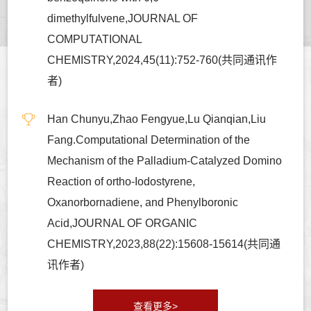
dimethylfulvene,JOURNAL OF
COMPUTATIONAL
CHEMISTRY,2024,45(11):752-760(共同通讯作
者)
Han Chunyu,Zhao Fengyue,Lu Qianqian,Liu
Fang.Computational Determination of the
Mechanism of the Palladium-Catalyzed Domino
Reaction of ortho-Iodostyrene,
Oxanorbornadiene, and Phenylboronic
Acid,JOURNAL OF ORGANIC
CHEMISTRY,2023,88(22):15608-15614(共同通
讯作者)
查看更多>