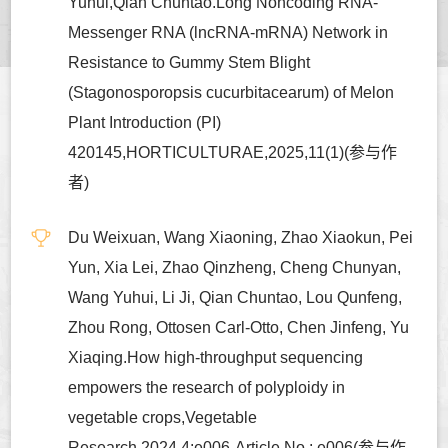
Yuhui,Qian Chuntao.Long Noncoding RNA-
Messenger RNA (lncRNA-mRNA) Network in
Resistance to Gummy Stem Blight
(Stagonosporopsis cucurbitacearum) of Melon
Plant Introduction (PI)
420145,HORTICULTURAE,2025,11(1)(参与作
者)
Du Weixuan, Wang Xiaoning, Zhao Xiaokun, Pei
Yun, Xia Lei, Zhao Qinzheng, Cheng Chunyan,
Wang Yuhui, Li Ji, Qian Chuntao, Lou Qunfeng,
Zhou Rong, Ottosen Carl-Otto, Chen Jinfeng, Yu
Xiaqing.How high-throughput sequencing
empowers the research of polyploidy in
vegetable crops,Vegetable
Research,2024,4:e006-Article No.: e006(参与作