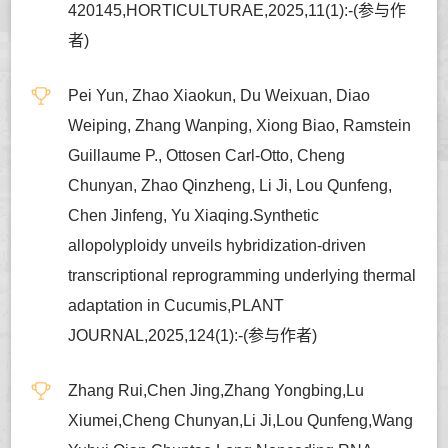
420145,HORTICULTURAE,2025,11(1):-(参与作
者)
Pei Yun, Zhao Xiaokun, Du Weixuan, Diao
Weiping, Zhang Wanping, Xiong Biao, Ramstein
Guillaume P., Ottosen Carl-Otto, Cheng
Chunyan, Zhao Qinzheng, Li Ji, Lou Qunfeng,
Chen Jinfeng, Yu Xiaqing.Synthetic
allopolyploidy unveils hybridization-driven
transcriptional reprogramming underlying thermal
adaptation in Cucumis,PLANT
JOURNAL,2025,124(1):-(参与作者)
Zhang Rui,Chen Jing,Zhang Yongbing,Lu
Xiumei,Cheng Chunyan,Li Ji,Lou Qunfeng,Wang