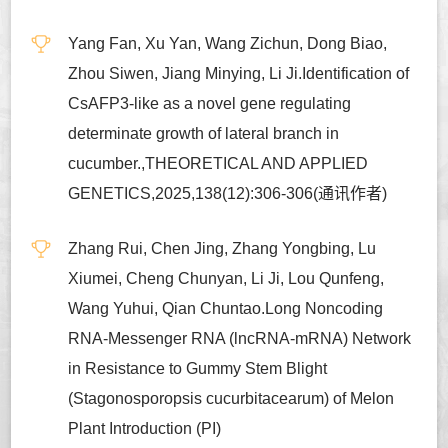
Yang Fan, Xu Yan, Wang Zichun, Dong Biao,
Zhou Siwen, Jiang Minying, Li Ji.Identification of
CsAFP3-like as a novel gene regulating
determinate growth of lateral branch in
cucumber.,THEORETICAL AND APPLIED
GENETICS,2025,138(12):306-306(通讯作者)
Zhang Rui, Chen Jing, Zhang Yongbing, Lu
Xiumei, Cheng Chunyan, Li Ji, Lou Qunfeng,
Wang Yuhui, Qian Chuntao.Long Noncoding
RNA-Messenger RNA (lncRNA-mRNA) Network
in Resistance to Gummy Stem Blight
(Stagonosporopsis cucurbitacearum) of Melon
Plant Introduction (PI)