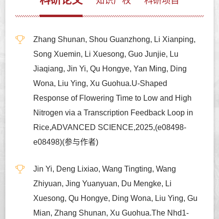
知识产权
科研项目
Zhang Shunan, Shou Guanzhong, Li Xianping,
Song Xuemin, Li Xuesong, Guo Junjie, Lu
Jiaqiang, Jin Yi, Qu Hongye, Yan Ming, Ding
Wona, Liu Ying, Xu Guohua.U-Shaped
Response of Flowering Time to Low and High
Nitrogen via a Transcription Feedback Loop in
Rice,ADVANCED SCIENCE,2025,(e08498-
e08498)(参与作者)
Jin Yi, Deng Lixiao, Wang Tingting, Wang
Zhiyuan, Jing Yuanyuan, Du Mengke, Li
Xuesong, Qu Hongye, Ding Wona, Liu Ying, Gu
Mian, Zhang Shunan, Xu Guohua.The Nhd1-