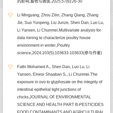
的影响,畜牧与兽医,2025,57(6):26-30
Li Mingyang, Zhou Zilin, Zhang Qiang, Zhang
Jie, Suo Yunpeng, Liu Junze, Shen Dan, Luo Lu,
Li Yansen, Li Chunmei.Multivariate analysis for
data mining to characterize poultry house
environment in winter.,Poultry
science,2024,103(5):103633-103633(参与作者)
Fathi Mohamed A., Shen Dan, Luo Lu, Li
Yansen, Elnesr Shaaban S., Li Chunmei.The
exposure in ovo to glyphosate on the integrity of
intestinal epithelial tight junctions of
chicks,JOURNAL OF ENVIRONMENTAL
SCIENCE AND HEALTH PART B-PESTICIDES
FOOD CONTAMINANTS AND AGRICULTURAL