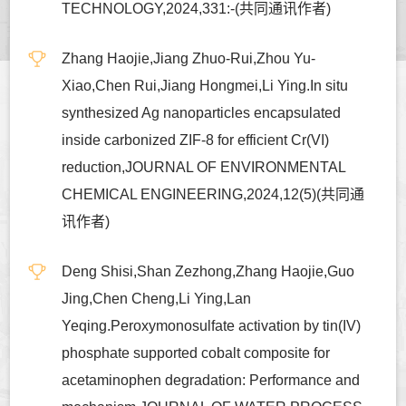
TECHNOLOGY,2024,331:-(共同通讯作者)
Zhang Haojie,Jiang Zhuo-Rui,Zhou Yu-
Xiao,Chen Rui,Jiang Hongmei,Li Ying.In situ
synthesized Ag nanoparticles encapsulated
inside carbonized ZIF-8 for efficient Cr(VI)
reduction,JOURNAL OF ENVIRONMENTAL
CHEMICAL ENGINEERING,2024,12(5)(共同通
讯作者)
Deng Shisi,Shan Zezhong,Zhang Haojie,Guo
Jing,Chen Cheng,Li Ying,Lan
Yeqing.Peroxymonosulfate activation by tin(IV)
phosphate supported cobalt composite for
acetaminophen degradation: Performance and