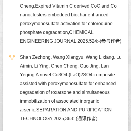
Cheng.Expired Vitamin C derived CoO and Co
nanoclusters embedded biochar enhanced
peroxymonosulfate activation for chloroquine
phosphate degradation,CHEMICAL
ENGINEERING JOURNAL,2025,524:-(参与作者)
Shan Zezhong, Wang Xiangyu, Wang Lixiang, Lu
Aimin, Li Ying, Chen Cheng, Guo Jing, Lan
Yeqing.A novel Co3O4-(LaO)2SO4 composite
assisted with peroxymonosulfate for enhanced
degradation of roxarsone and simultaneous
immobilization of associated inorganic
arsenic,SEPARATION AND PURIFICATION
TECHNOLOGY,2025,363:-(通讯作者)