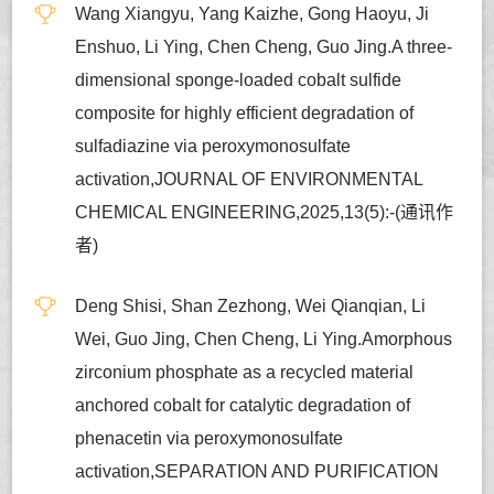
Wang Xiangyu, Yang Kaizhe, Gong Haoyu, Ji
Enshuo, Li Ying, Chen Cheng, Guo Jing.A three-
dimensional sponge-loaded cobalt sulfide
composite for highly efficient degradation of
sulfadiazine via peroxymonosulfate
activation,JOURNAL OF ENVIRONMENTAL
CHEMICAL ENGINEERING,2025,13(5):-(通讯作
者)
Deng Shisi, Shan Zezhong, Wei Qianqian, Li
Wei, Guo Jing, Chen Cheng, Li Ying.Amorphous
zirconium phosphate as a recycled material
anchored cobalt for catalytic degradation of
phenacetin via peroxymonosulfate
activation,SEPARATION AND PURIFICATION