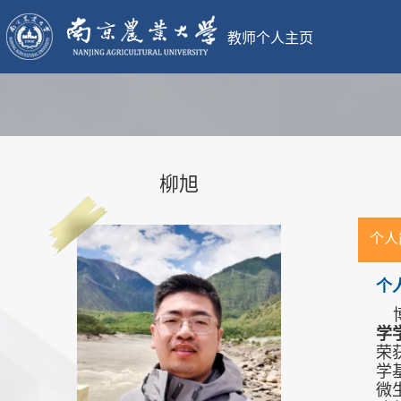
教师个人主页
柳旭
个人
个
学
荣
学
微