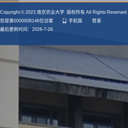
(1)
Copyright © 2023 南京农业大学 版权所有 All Rights Reserve
授
您是第
0000008146
位访客
手机版
登录
(2)
最后更新时间：
2026
-
7
-
26
(3)
研
方
种
全
地
点
代
App