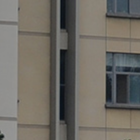
深
群
同
到
代
团