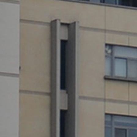
方
Hea
群
些
农
代
& E