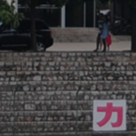
其
H-i
Twi
htt
Res
htt
Web
htt
Goo
htt