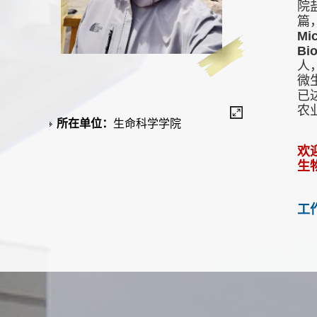
院
篇
Mi
Bi
人
微
已
农
所在单位：
生命科学学院
欢
生
工
(1)
(1)
(2)
教