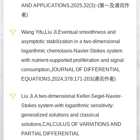
AND APPLICATIONS,2025,32(3):-(第一及通讯作
者)
Wang Yifu,Liu Ji.Eventual smoothness and
asymptotic stabilization in a two-dimensional
logarithmic chemotaxis-Navier-Stokes system
with nutrient-supported proliferation and signal
consumption,JOURNAL OF DIFFERENTIAL
EQUATIONS,2024,378:171-203(通讯作者)
Liu Ji.A two-dimensional Keller-Segel-Navier-
Stokes system with logarithmic sensitivity:
generalized solutions and classical
solutions,CALCULUS OF VARIATIONS AND
PARTIAL DIFFERENTIAL