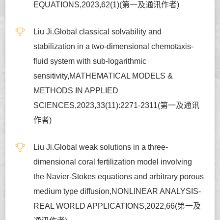
EQUATIONS,2023,62(1)(第一及通讯作者)
Liu Ji.Global classical solvability and
stabilization in a two-dimensional chemotaxis-
fluid system with sub-logarithmic
sensitivity,MATHEMATICAL MODELS &
METHODS IN APPLIED
SCIENCES,2023,33(11):2271-2311(第一及通讯
作者)
Liu Ji.Global weak solutions in a three-
dimensional coral fertilization model involving
the Navier-Stokes equations and arbitrary porous
medium type diffusion,NONLINEAR ANALYSIS-
REAL WORLD APPLICATIONS,2022,66(第一及