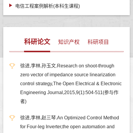
电信工程案例解析(本科生课程)
科研论文
知识产权
科研项目
徐进,李林,孙玉文.Research on shoot-through
zero vector of impedance source linearization
control strategy,The Open Electrical & Electronic
Engineering Journal,2015,9(1):504-511(参与作
者)
徐进,李林,赵三琴.An Optimized Control Method
for Four-leg Inverter,the open automation and