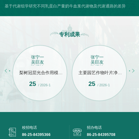
基于代谢组学研究不同乳蛋白产量奶牛血浆代谢物及代谢通路的差异
专利成果
张宁一
张宁一
吴巨友
吴巨友
张绍铃
张绍铃
林秀媛
林秀媛
长度
梨树冠层光合作用模拟
主要园艺作物叶片净光
对及
模型系统V1.0
合速率模拟系统V1.0
25
25
/ 2026-1
/ 2026-1
校招电话
招办电话
86-25-84395366
86-25-84395708