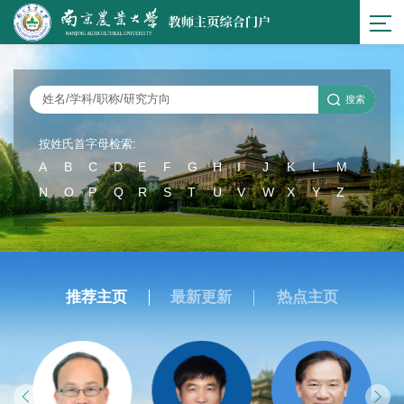
按姓氏首字母检索:
A
B
C
D
E
F
G
H
I
J
K
L
M
N
O
P
Q
R
S
T
U
V
W
X
Y
Z
推荐主页
最新更新
热点主页