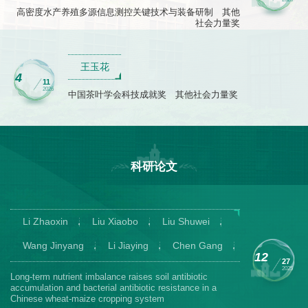
高密度水产养殖多源信息测控关键技术与装备研制 其他
社会力量奖
王玉花
4
11
2026
中国茶叶学会科技成就奖 其他社会力量奖
科研论文
 Xiaobo
Liu Shuwei
Zheng Yuying
Li Z
Li Jiaying
Chen Gang
Liu Yu
Zhang Xiaxi
12
27
Zou Jianwen
2025
Hu Jian
Yang Zhim
ance raises soil antibiotic
Iron (II)-EDTA alleviate salini
al antibiotic resistance in a
ion balance in halophyte se
ropping system