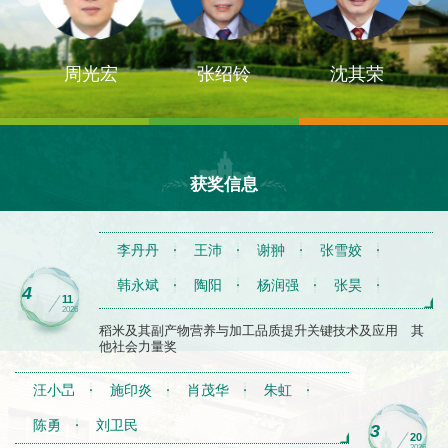
周光宏
张绍铃
沈其荣
获奖信息
李丹丹
王沛
谢翀
张雪姣
周光宏
曹强
韩永斌
陶阳
杨润强
张昊
4
11
2026
谢广杰
董其云
稻米及其副产物营养与加工品质提升关键技术及应用 其
他社会力量奖
汪小旵
施印炎
肖茂华
朱虹
陈勇
刘卫民
3
20
2026