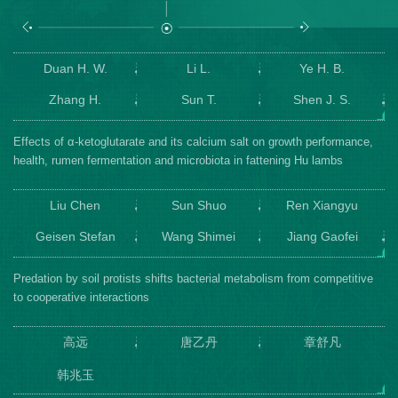
Duan H. W.
Li L.
Ye H. B.
Zhang H.
Sun T.
Shen J. S.
Zhu W. Y.
Mao S. Y.
Effects of α-ketoglutarate and its calcium salt on growth performance,
health, rumen fermentation and microbiota in fattening Hu lambs
Liu Chen
Sun Shuo
Ren Xiangyu
Geisen Stefan
Wang Shimei
Jiang Gaofei
Xu Yangchun
Shen Qirong
Jousset Alexandre
Predation by soil protists shifts bacterial metabolism from competitive
to cooperative interactions
Wei Zhong
Xiong Wu
高远
唐乙丹
章舒凡
韩兆玉