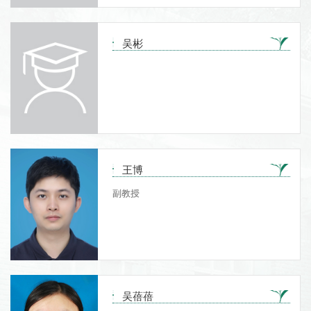
吴彬
王博
副教授
吴蓓蓓