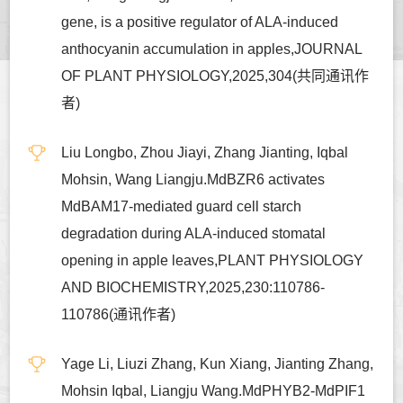
gene, is a positive regulator of ALA-induced
anthocyanin accumulation in apples,JOURNAL
OF PLANT PHYSIOLOGY,2025,304(共同通讯作
者)
Liu Longbo, Zhou Jiayi, Zhang Jianting, Iqbal
Mohsin, Wang Liangju.MdBZR6 activates
MdBAM17-mediated guard cell starch
degradation during ALA-induced stomatal
opening in apple leaves,PLANT PHYSIOLOGY
AND BIOCHEMISTRY,2025,230:110786-
110786(通讯作者)
Yage Li, Liuzi Zhang, Kun Xiang, Jianting Zhang,
Mohsin Iqbal, Liangju Wang.MdPHYB2-MdPIF1