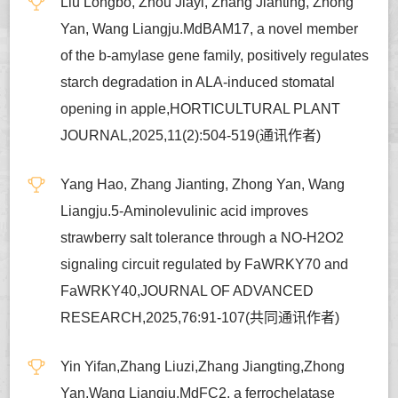
Liu Longbo, Zhou Jiayi, Zhang Jianting, Zhong
Yan, Wang Liangju.MdBAM17, a novel member
of the b-amylase gene family, positively regulates
starch degradation in ALA-induced stomatal
opening in apple,HORTICULTURAL PLANT
JOURNAL,2025,11(2):504-519(通讯作者)
Yang Hao, Zhang Jianting, Zhong Yan, Wang
Liangju.5-Aminolevulinic acid improves
strawberry salt tolerance through a NO-H2O2
signaling circuit regulated by FaWRKY70 and
FaWRKY40,JOURNAL OF ADVANCED
RESEARCH,2025,76:91-107(共同通讯作者)
Yin Yifan,Zhang Liuzi,Zhang Jiangting,Zhong
Yan,Wang Liangju.MdFC2, a ferrochelatase