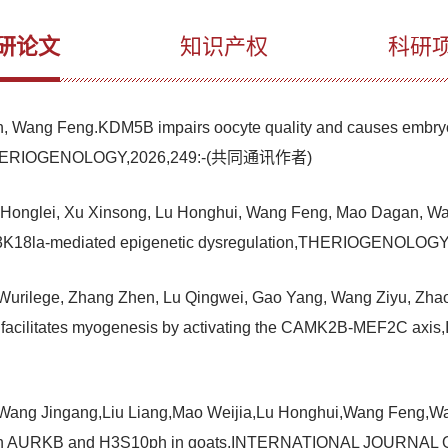
研论文
知识产权
科研
 Wang Feng.KDM5B impairs oocyte quality and causes embryo ar
t,THERIOGENOLOGY,2026,249:-(共同通讯作者)
 Honglei, Xu Xinsong, Lu Honghui, Wang Feng, Mao Dagan, Wa
via H3K18la-mediated epigenetic dysregulation,THERIOGENOL
 Wurilege, Zhang Zhen, Lu Qingwei, Gao Yang, Wang Ziyu, Zha
3 facilitates myogenesis by activating the CAMK2B-MEF2C
i,Wang Jingang,Liu Liang,Mao Weijia,Lu Honghui,Wang Feng,W
through AURKB and H3S10ph in goats,INTERNATIONAL JOURNA