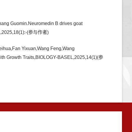
Zhang Guomin.Neuromedin B drives goat
H,2025,18(1):-(参与作者)
 Peihua,Fan Yixuan,Wang Feng,Wang
with Growth Traits,BIOLOGY-BASEL,2025,14(1)(参