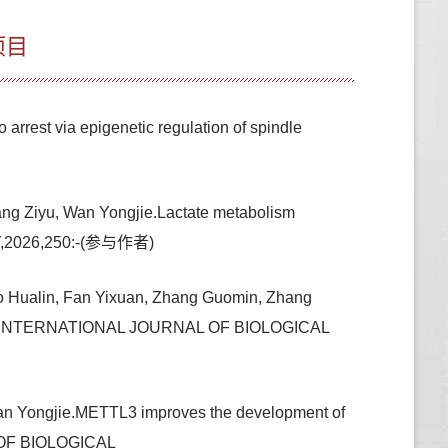
项目
rest via epigenetic regulation of spindle
ng Ziyu, Wan Yongjie.Lactate metabolism
OGY,2026,250:-(参与作者)
o Hualin, Fan Yixuan, Zhang Guomin, Zhang
 axis,INTERNATIONAL JOURNAL OF BIOLOGICAL
an Yongjie.METTL3 improves the development of
L OF BIOLOGICAL