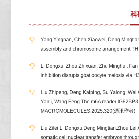
科
Yang Yingnan, Chen Xiaowei, Deng Mingtian,
assembly and chromosome arrangemen
Li Dongxu, Zhou Zhixuan, Zhu Minghui, Fan
inhibition disrupts goat oocyte meiosis 
Liu Zhipeng, Deng Kaiping, Su Yalong, Wei
Yanli, Wang Feng.The m6A reader IGF2BP
MACROMOLECULES,2025,320(通讯作者)
Liu Zifei,Li Dongxu,Deng Mingtian,Zhou Le
somatic cell nuclear transfer embryos 