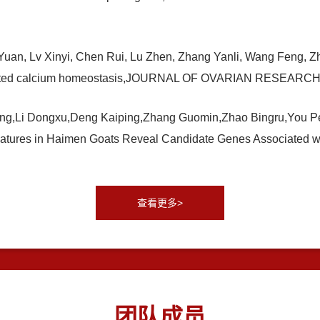
Yuan, Lv Xinyi, Chen Rui, Lu Zhen, Zhang Yanli, Wang Feng, 
mediated calcium homeostasis,JOURNAL OF OVARIAN RESEARC
peng,Li Dongxu,Deng Kaiping,Zhang Guomin,Zhao Bingru,You
natures in Haimen Goats Reveal Candidate Genes Associated 
查看更多>
团队成员