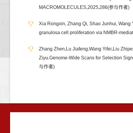
MACROMOLECULES,2025,286(参与作者)
Xia Rongxin, Zhang Qi, Shao Junhui, Wang 
granulosa cell proliferation via NMBR-
Zhang Zhen,Lu Jiafeng,Wang Yifei,Liu Zhi
Ziyu.Genome-Wide Scans for Selection Sig
与作者)