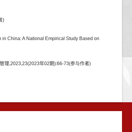
者)
in China: A National Empirical Study Based on
23(2023年02期):66-73(参与作者)