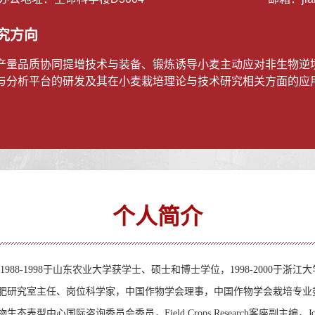
究方向
产量品质协同提增技术与装备、锻炼诱导小麦主动应对非生物逆
与分析平台的研发及其在小麦栽培理论与技术研究相关方面的应
个人简介
1988-1998
于山东农业大学获学士、硕士和博士学位，
1998-2000
于浙江大
肥研究室主任、岗位科学家，中国作物学会理事，中国作物学会栽培专业
物生态表型中心国际咨询委员会委员，
Field Crops Research
客座副主编，
J