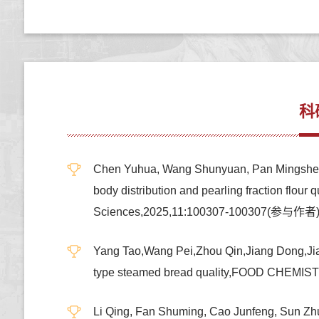
科
Chen Yuhua, Wang Shunyuan, Pan Mingsheng, 
body distribution and pearling fraction flour 
Sciences,2025,11:100307-100307(参与作者
Yang Tao,Wang Pei,Zhou Qin,Jiang Dong,Jiang
type steamed bread quality,FOOD CHE
Li Qing, Fan Shuming, Cao Junfeng, Sun Zh