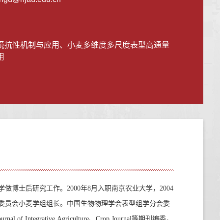
境抗性机制与应用、小麦多维度多尺度表型高通量
用
学做博士后研究工作。
2000
年
8
月入职南京农业大学，
2004
委员会小麦学组组长。中国生物物理学会表型组学分会委
ournal of Integrative Agriculture
、
Crop Journal
等期刊编委，