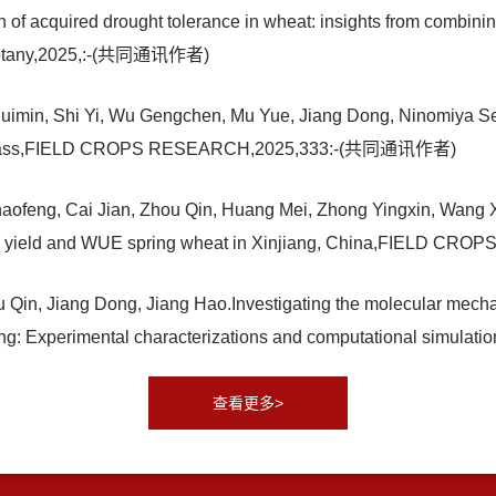
 of acquired drought tolerance in wheat: insights from combi
al botany,2025,:-(共同通讯作者)
imin, Shi Yi, Wu Gengchen, Mu Yue, Jiang Dong, Ninomiya Seish
d biomass,FIELD CROPS RESEARCH,2025,333:-(共同通讯作者)
haofeng, Cai Jian, Zhou Qin, Huang Mei, Zhong Yingxin, Wang Xi
r high- yield and WUE spring wheat in Xinjiang, China,FIEL
Qin, Jiang Dong, Jiang Hao.Investigating the molecular mecha
ixing: Experimental characterizations and computational si
查看更多>