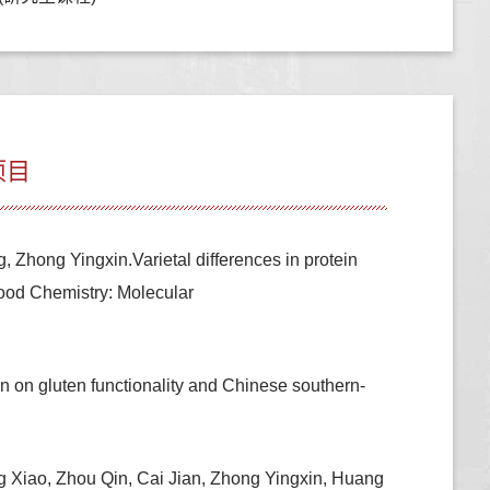
项目
hong Yingxin.Varietal differences in protein
,Food Chemistry: Molecular
 on gluten functionality and Chinese southern-
Xiao, Zhou Qin, Cai Jian, Zhong Yingxin, Huang