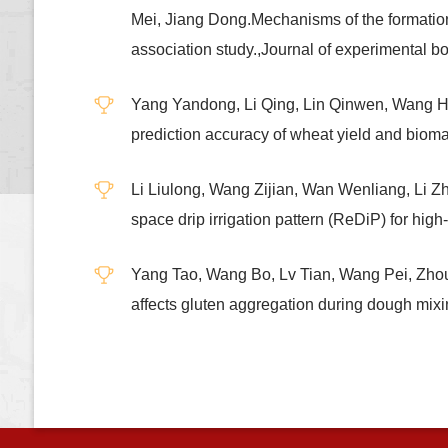
Mei, Jiang Dong.Mechanisms of the formation
association study.,Journal of experiment
Yang Yandong, Li Qing, Lin Qinwen, Wang Hu
prediction accuracy of wheat yield an
Li Liulong, Wang Zijian, Wan Wenliang, Li Z
space drip irrigation pattern (ReDiP) fo
Yang Tao, Wang Bo, Lv Tian, Wang Pei, Zhou 
affects gluten aggregation during dough m