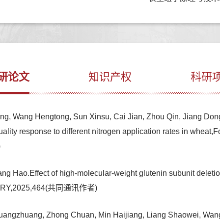
研论文
知识产权
科研
Wang Hengtong, Sun Xinsu, Cai Jian, Zhou Qin, Jiang Dong, Z
quality response to different nitrogen application rates in wheat
)
 Hao.Effect of high-molecular-weight glutenin subunit deletion
MISTRY,2025,464(共同通讯作者)
uangzhuang, Zhong Chuan, Min Haijiang, Liang Shaowei, Wang 