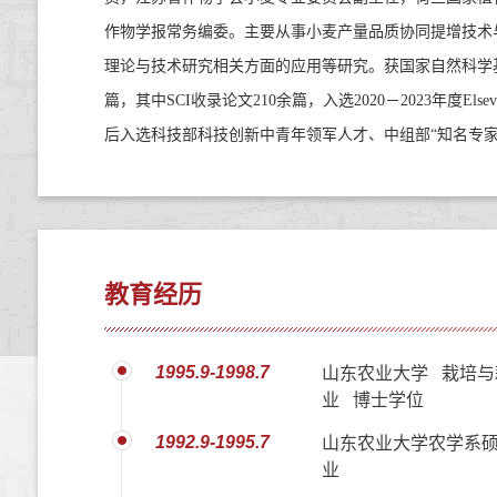
作物学报常务编委。主要从事小麦产量品质协同提增技术
理论与技术研究相关方面的应用等研究。获国家自然科学
篇，其中
SCI
收录论文
210
余篇，入选
2020
－
2023
年度
Elsev
后入选科技部科技创新中青年领军人才、中组部
“
知名专
教育经历
1995.9-1998.7
山东农业大学 栽培与
业 博士学位
1992.9-1995.7
山东农业大学农学系硕
业