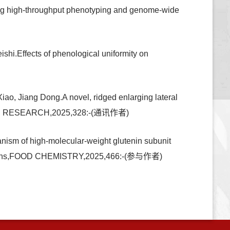
ning high-throughput phenotyping and genome-wide
i.Effects of phenological uniformity on
ao, Jiang Dong.A novel, ridged enlarging lateral
D CROPS RESEARCH,2025,328:-(通讯作者)
nism of high-molecular-weight glutenin subunit
mulations,FOOD CHEMISTRY,2025,466:-(参与作者)