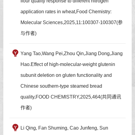
flour quality response to different nitrogen
application rates in wheat,Food Chemistry:
Molecular Sciences,2025,11:100307-100307(参
与作者)
Yang Tao,Wang Pei,Zhou Qin,Jiang Dong,Jiang
Hao.Effect of high-molecular-weight glutenin
subunit deletion on gluten functionality and
Chinese southern-type steamed bread
quality,FOOD CHEMISTRY,2025,464(共同通讯
作者)
Li Qing, Fan Shuming, Cao Junfeng, Sun