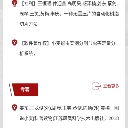
【专利】王恒通,仲迎鑫,高明昊,班泽楠,姜东,蔡剑,
周琴,王笑,黄梅,李庆，一种无需压片的自动化树脂
切片方法，
【软件著作权】小麦蚜虫实例分割与虫害定量分
析系统，
查看更多
专著
姜东,王龙俊(外),周琴,王笑,蔡剑,陈艳(外),黄梅，图
说小麦[科普读物]江苏凤凰科学技术出版社，2018