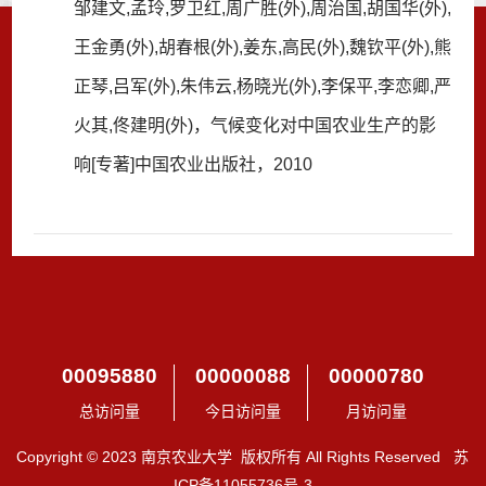
邹建文,孟玲,罗卫红,周广胜(外),周治国,胡国华(外),
王金勇(外),胡春根(外),姜东,高民(外),魏钦平(外),熊
正琴,吕军(外),朱伟云,杨晓光(外),李保平,李恋卿,严
火其,佟建明(外)，气候变化对中国农业生产的影
响[专著]中国农业出版社，2010
00095880
00000088
00000780
总访问量
今日访问量
月访问量
Copyright © 2023 南京农业大学 版权所有 All Rights Reserved 苏
ICP备11055736号-3