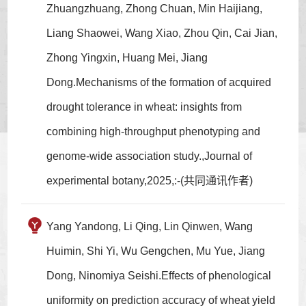
Zhuangzhuang, Zhong Chuan, Min Haijiang,
Liang Shaowei, Wang Xiao, Zhou Qin, Cai Jian,
Zhong Yingxin, Huang Mei, Jiang
Dong.Mechanisms of the formation of acquired
drought tolerance in wheat: insights from
combining high-throughput phenotyping and
genome-wide association study.,Journal of
experimental botany,2025,:-(共同通讯作者)
Yang Yandong, Li Qing, Lin Qinwen, Wang
Huimin, Shi Yi, Wu Gengchen, Mu Yue, Jiang
Dong, Ninomiya Seishi.Effects of phenological
uniformity on prediction accuracy of wheat yield