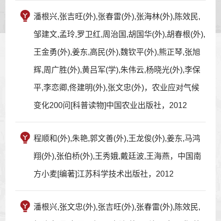
潘根兴,张吉旺(外),张春雷(外),张海林(外),陈效民,
邹建文,孟玲,罗卫红,周治国,胡国华(外),胡春根(外),
王金勇(外),姜东,高民(外),魏钦平(外),熊正琴,张旭
辉,周广胜(外),黄吕军(学),朱伟云,杨晓光(外),李保
平,李恋卿,佟建明(外),张文忠(外)，农业应对气候
变化200问[科普读物]中国农业出版社，2012
程顺和(外),朱艳,郭文善(外),王龙俊(外),姜东,马鸿
翔(外),张伯桥(外),王秀娥,戴廷波,王海燕，中国南
方小麦[编著]江苏科学技术出版社，2012
潘根兴,张文忠(外),张吉旺(外),张春雷(外),陈效民,