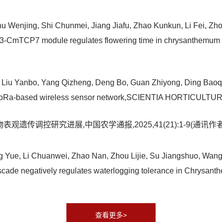
u Wenjing, Shi Chunmei, Jiang Jiafu, Zhao Kunkun, Li Fei, Zho
-CmTCP7 module regulates flowering time in chrysanthemu
u Yanbo, Yang Qizheng, Deng Bo, Guan Zhiyong, Ding Baoqing
a LoRa-based wireless sensor network,SCIENTIA HORTICU
观遗传调控研究进展,中国农学通报,2025,41(21):1-9(通讯作者
ue, Li Chuanwei, Zhao Nan, Zhou Lijie, Su Jiangshuo, Wang L
cade negatively regulates waterlogging tolerance in Chry
查看更多>