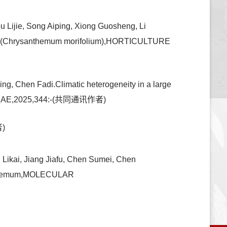
u Lijie, Song Aiping, Xiong Guosheng, Li
m (Chrysanthemum morifolium),HORTICULTURE
, Chen Fadi.Climatic heterogeneity in a large
LTURAE,2025,344:-(共同通讯作者)
)
ikai, Jiang Jiafu, Chen Sumei, Chen
santhemum,MOLECULAR