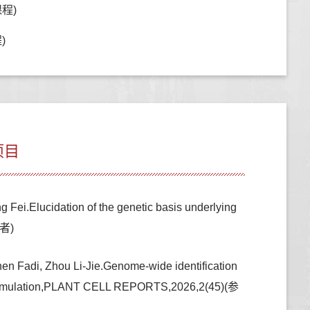
程)
)
项目
Fei.Elucidation of the genetic basis underlying
作者)
en Fadi, Zhou Li-Jie.Genome-wide identification
accumulation,PLANT CELL REPORTS,2026,2(45)(参