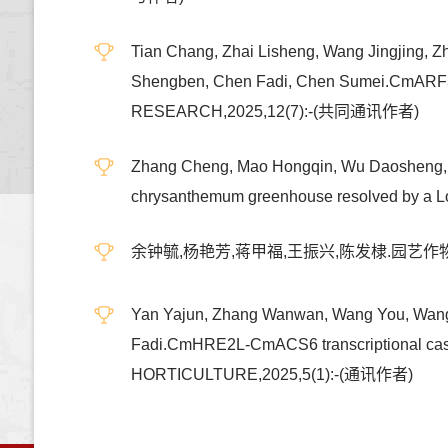
Tian Chang, Zhai Lisheng, Wang Jingjing, Zh
Shengben, Chen Fadi, Chen Sumei.CmARF3
RESEARCH,2025,12(7):-(共同通讯作者)
Zhang Cheng, Mao Hongqin, Wu Daosheng, Li
chrysanthemum greenhouse resolved by 
余钟毓,杨艳芳,蒋甲福,王振兴,陈发棣.园艺作物表
Yan Yajun, Zhang Wanwan, Wang You, Wang Y
Fadi.CmHRE2L-CmACS6 transcriptional cas
HORTICULTURE,2025,5(1):-(通讯作者)