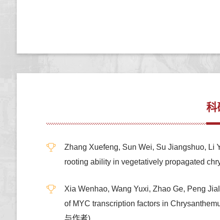
科
Zhang Xuefeng, Sun Wei, Su Jiangshuo, Li Yi
rooting ability in vegetatively propag
Xia Wenhao, Wang Yuxi, Zhao Ge, Peng Jiali
of MYC transcription factors in Chrysant
与作者)