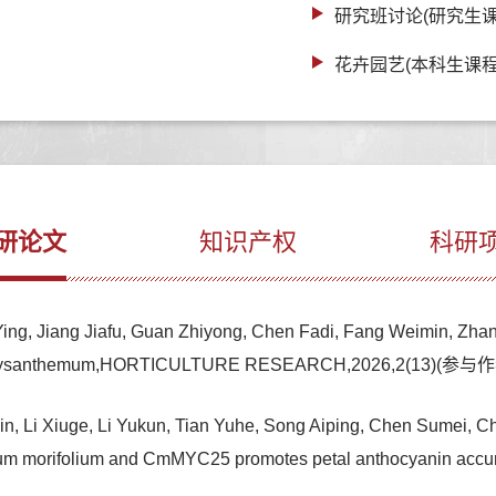
研究班讨论(研究生课
花卉园艺(本科生课程
研论文
知识产权
科研
ng, Jiang Jiafu, Guan Zhiyong, Chen Fadi, Fang Weimin, Zhang 
ated chrysanthemum,HORTICULTURE RESEARCH,2026,2(13)(参与
n, Li Xiuge, Li Yukun, Tian Yuhe, Song Aiping, Chen Sumei, Ch
hemum morifolium and CmMYC25 promotes petal anthocyanin 