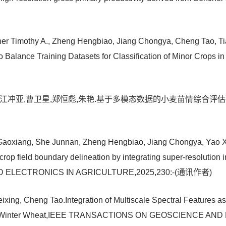
arner Timothy A., Zheng Hengbiao, Jiang Chongya, Cheng Tao, 
 Balance Training Datasets for Classification of Minor Crops
江冲亚,曹卫星,郑恒彪,朱艳.基于多模态数据的小麦苗情综合评估研究,中国农
Gaoxiang, She Junnan, Zheng Hengbiao, Jiang Chongya, Yao Xi
 crop field boundary delineation by integrating super-resolution
ND ELECTRONICS IN AGRICULTURE,2025,230:-(通讯作者)
xing, Cheng Tao.Integration of Multiscale Spectral Features as 
tion in Winter Wheat,IEEE TRANSACTIONS ON GEOSCIENCE 