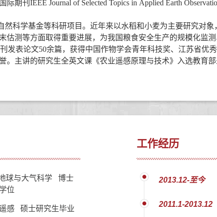
国际期刊
IEEE Journal of Selected Topics in Applied Earth Observat
自然科学基金
等科研项目
。近年来以水稻和小麦为主要研究对象
末估测
等方面取得重要进展，为我国粮食
安全生产
的规模化监测
刊发表论文
5
0
余篇
，
获得中国作物学会青年科技奖、
江苏省优秀
誉
。主讲的研究生全英文课《农业遥感原理与技术》入选教育部
工作经历
berta 地球与大气科学 博士
2013.12-至今
学位
2011.1-2013.12
遥感 硕士研究生毕业