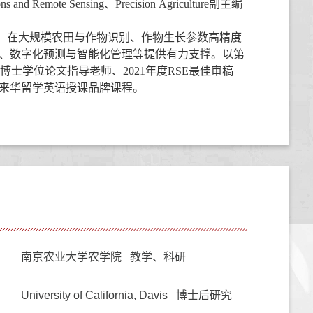
ions and Remote Sensing
、
Precision Agriculture
副主编
，在
大规模农田与
作物识别、
作物
生长
参数高精度
、
数字化预测
与
智能化管理等提供有力支撑。以第
博士学位论文指导老师、
2021
年度
RSE
最佳审稿
来华留学英语授课品牌课程。
南京农业大学农学院 教学、科研
University of California, Davis 博士后研究