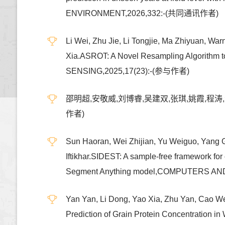
ENVIRONMENT,2026,332:-(共同通讯作者)
Li Wei, Zhu Jie, Li Tongjie, Ma Zhiyuan, W
Xia.ASROT: A Novel Resampling Algorithm to
SENSING,2025,17(23):-(参与作者)
邵明超,安敬威,刘博睿,吴建双,张琪,姚霞,程涛,
作者)
Sun Haoran, Wei Zhijian, Yu Weiguo, Yang 
Iftikhar.SIDEST: A sample-free framework for
Segment Anything model,COMPUTERS A
Yan Yan, Li Dong, Yao Xia, Zhu Yan, Cao Wei
Prediction of Grain Protein Concentra