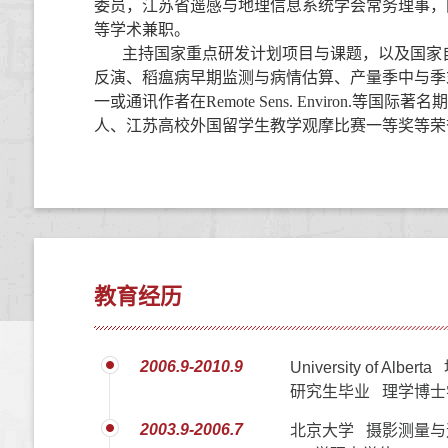
委员，
江苏省遥感与地理信息系统学会常务理事
，
等学术兼职
。
主持
国家重点研发计划项目与课题，以及
国家
反演、稻瘟病早期监测与病情估算
、
产量季中与季
一或通讯作者在
Remote Sens. Environ.
等
国际著名
期
人、
江苏高校外国留学生教学观摩比赛一等奖
等荣
教育经历
2006.9-2010.9
University of Al
研究生毕业 理学博士
2003.9-2006.7
北京大学 摄影测量与