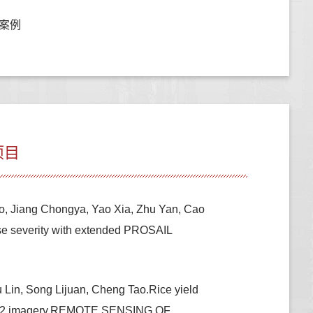
案例
项目
, Jiang Chongya, Yao Xia, Zhu Yan, Cao
ease severity with extended PROSAIL
Lin, Song Lijuan, Cheng Tao.Rice yield
ntinel-2 imagery,REMOTE SENSING OF