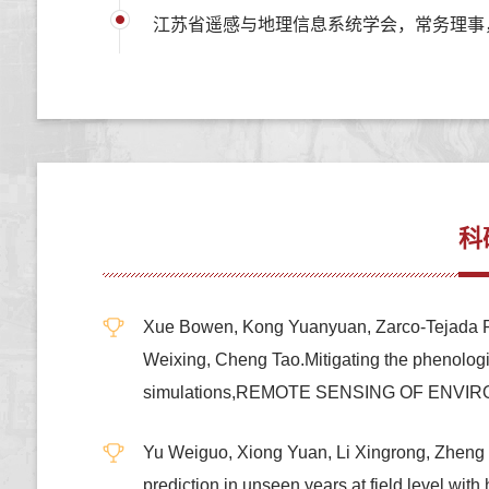
江苏省遥感与地理信息系统学会，常务理事，20
科
Xue Bowen, Kong Yuanyuan, Zarco-Tejada Pa
Weixing, Cheng Tao.Mitigating the phenologic
simulations,REMOTE SENSING OF ENVI
Yu Weiguo, Xiong Yuan, Li Xingrong, Zheng 
prediction in unseen years at field level w