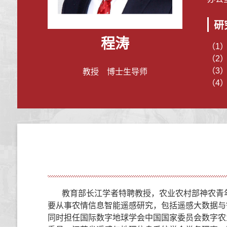
研
程涛
（1
（2
（3
教授 博士生导师
（4
教育部长江学者特聘教授，
农业农村部神农青
要从事农情信息智能遥感研究，包括遥感大数
据与
同时担任
国际数字地球学会中国国家委员会数字农