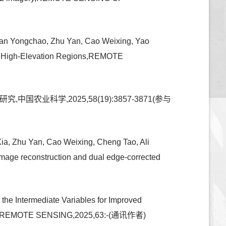
Tian Yongchao, Zhu Yan, Cao Weixing, Yao
 in High-Elevation Regions,REMOTE
业科学,2025,58(19):3857-3871(参与
a, Zhu Yan, Cao Weixing, Cheng Tao, Ali
 image reconstruction and dual edge-corrected
the Intermediate Variables for Improved
AND REMOTE SENSING,2025,63:-(通讯作者)