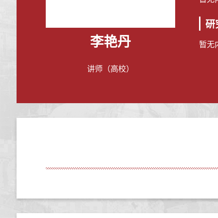
研
李艳丹
暂无
讲师（高校）