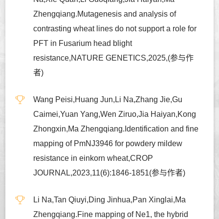
Zhengqiang.Mutagenesis and analysis of
contrasting wheat lines do not support a role for
PFT in Fusarium head blight
resistance,NATURE GENETICS,2025,(参与作
者)
Wang Peisi,Huang Jun,Li Na,Zhang Jie,Gu
Caimei,Yuan Yang,Wen Ziruo,Jia Haiyan,Kong
Zhongxin,Ma Zhengqiang.Identification and fine
mapping of PmNJ3946 for powdery mildew
resistance in einkorn wheat,CROP
JOURNAL,2023,11(6):1846-1851(参与作者)
Li Na,Tan Qiuyi,Ding Jinhua,Pan Xinglai,Ma
Zhengqiang.Fine mapping of Ne1, the hybrid