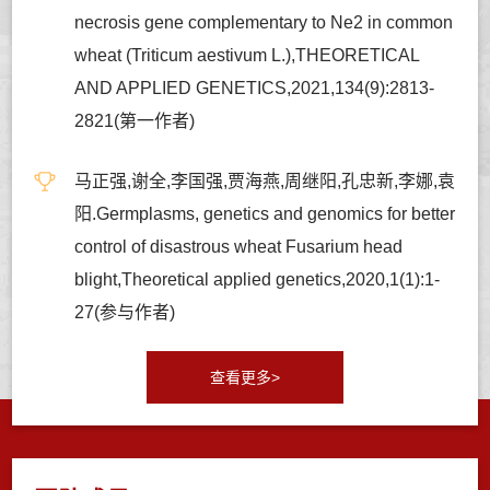
necrosis gene complementary to Ne2 in common
wheat (Triticum aestivum L.),THEORETICAL
AND APPLIED GENETICS,2021,134(9):2813-
2821(第一作者)
马正强,谢全,李国强,贾海燕,周继阳,孔忠新,李娜,袁
阳.Germplasms, genetics and genomics for better
control of disastrous wheat Fusarium head
blight,Theoretical applied genetics,2020,1(1):1-
27(参与作者)
查看更多>