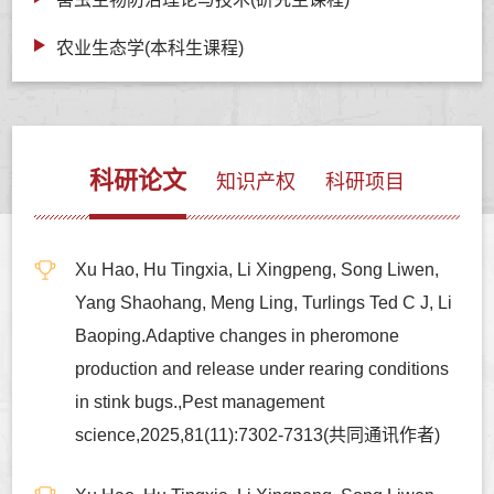
农业生态学(本科生课程)
科研论文
知识产权
科研项目
Xu Hao, Hu Tingxia, Li Xingpeng, Song Liwen,
Yang Shaohang, Meng Ling, Turlings Ted C J, Li
Baoping.Adaptive changes in pheromone
production and release under rearing conditions
in stink bugs.,Pest management
science,2025,81(11):7302-7313(共同通讯作者)