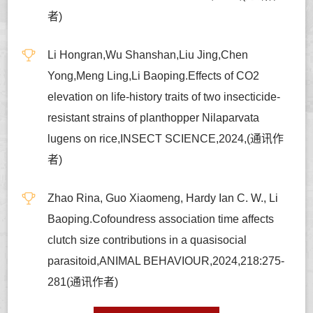
者)
Li Hongran,Wu Shanshan,Liu Jing,Chen
Yong,Meng Ling,Li Baoping.Effects of CO2
elevation on life-history traits of two insecticide-
resistant strains of planthopper Nilaparvata
lugens on rice,INSECT SCIENCE,2024,(通讯作
者)
Zhao Rina, Guo Xiaomeng, Hardy Ian C. W., Li
Baoping.Cofoundress association time affects
clutch size contributions in a quasisocial
parasitoid,ANIMAL BEHAVIOUR,2024,218:275-
281(通讯作者)