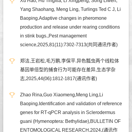
Xu Hao, Hu Tingxia, Li Xingpeng, Song Liwen,
Yang Shaohang, Meng Ling, Turlings Ted C J, Li
Baoping.Adaptive changes in pheromone
production and release under rearing conditions
in stink bugs.,Pest management
science,2025,81(11):7302-7313(共同通讯作者)
郑洁,王岩松,毛万鹏,李保平.异色瓢虫两个线粒体
基因单倍型的捕食行为可能存在差异,生态学杂
志,2025,44(06):1812-1817(通讯作者)
Zhao Rina,Guo Xiaomeng,Meng Ling,Li
Baoping.Identification and validation of reference
genes for RT-qPCR analysis in Sclerodermus
guani (Hymenoptera: Bethylidae),BULLETIN OF
ENTOMOLOGICAL RESEARCH,2024,(通讯作