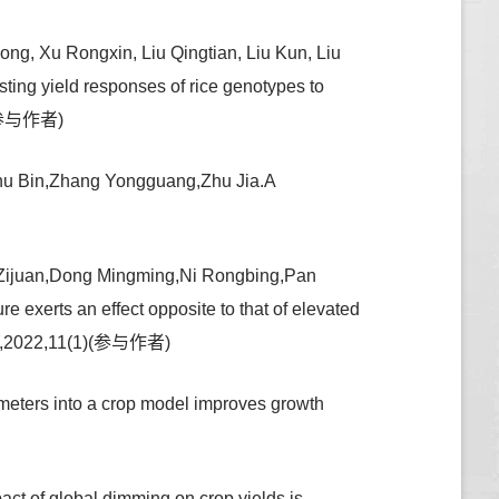
g, Xu Rongxin, Liu Qingtian, Liu Kun, Liu
ing yield responses of rice genotypes to
:-(参与作者)
Zhu Bin,Zhang Yongguang,Zhu Jia.A
Zijuan,Dong Mingming,Ni Rongbing,Pan
exerts an effect opposite to that of elevated
ITY,2022,11(1)(参与作者)
s into a crop model improves growth
al dimming on crop yields is