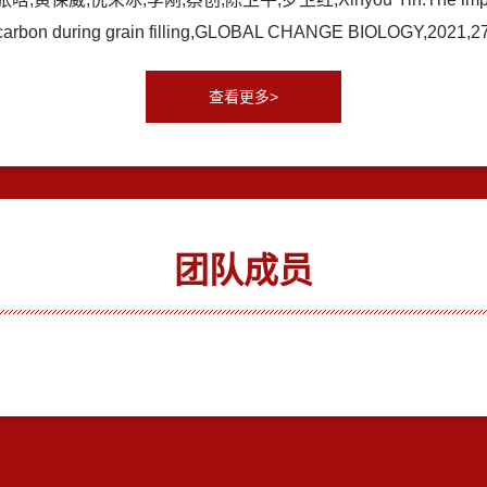
of carbon during grain filling,GLOBAL CHANGE BIOLOGY,202
查看更多>
团队成员