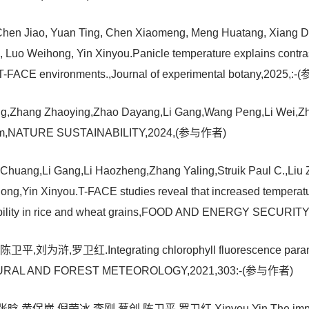
hen Jiao, Yuan Ting, Chen Xiaomeng, Meng Huatang, Xiang Don
Luo Weihong, Yin Xinyou.Panicle temperature explains contrast
 T-FACE environments.,Journal of experimental botany,2025,
 Ning,Zhang Zhaoying,Zhao Dayang,Li Gang,Wang Peng,Li Wei,
ing film,NATURE SUSTAINABILITY,2024,(参与作者)
uang,Li Gang,Li Haozheng,Zhang Yaling,Struik Paul C.,Liu 
,Yin Xinyou.T-FACE studies reveal that increased temperature 
ilability in rice and wheat grains,FOOD AND ENERGY SECUR
浒,罗卫红.Integrating chlorophyll fluorescence parameter
ICULTURAL AND FOREST METEOROLOGY,2021,303:-(参与作者)
荣冰,李刚,蔡创,陈卫平,罗卫红,Xinyou Yin.The impact of glob