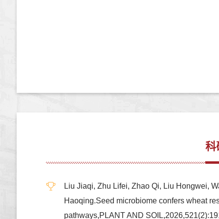
科
Liu Jiaqi, Zhu Lifei, Zhao Qi, Liu Hongwei,
Haoqing.Seed microbiome confers wheat resis
pathways,PLANT AND SOIL,2026,521(2):