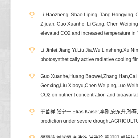
Li Haozheng, Shao Liping, Tang Hongying, C
Zijuan, Guo Xuanhe, Li Gang, Chen Weiping, 
elevated CO2 and increased temperature in
Li Jinlei,Jiang Yi,Liu Jia,Wu Linsheng,Xu
photosynthetically active radiative cool
Guo Xuanhe,Huang Baowei,Zhang Han,Cai Ch
Genxing,Liu Xiaoyu,Chen Weiping,Luo Weihong
CO2 on nutrient concentration and bioava
于善祥,张宁一,Elias Kaiser,李刚,安东升,孙骞,陈卫平,刘为
prediction under severe drought,AGR
邵丽萍,刘紫娟,李浩铮,张雅玲,董明明,郭轩赫,张晗,黄保崴,倪