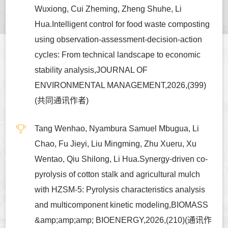
Wuxiong, Cui Zheming, Zheng Shuhe, Li
Hua.Intelligent control for food waste composting
using observation-assessment-decision-action
cycles: From technical landscape to economic
stability analysis,JOURNAL OF
ENVIRONMENTAL MANAGEMENT,2026,(399)
(共同通讯作者)
Tang Wenhao, Nyambura Samuel Mbugua, Li
Chao, Fu Jieyi, Liu Mingming, Zhu Xueru, Xu
Wentao, Qiu Shilong, Li Hua.Synergy-driven co-
pyrolysis of cotton stalk and agricultural mulch
with HZSM-5: Pyrolysis characteristics analysis
and multicomponent kinetic modeling,BIOMASS
&amp;amp;amp; BIOENERGY,2026,(210)(通讯作