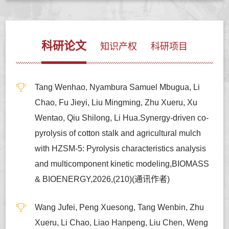
科研论文
知识产权
科研项目
Tang Wenhao, Nyambura Samuel Mbugua, Li
Chao, Fu Jieyi, Liu Mingming, Zhu Xueru, Xu
Wentao, Qiu Shilong, Li Hua.Synergy-driven co-
pyrolysis of cotton stalk and agricultural mulch
with HZSM-5: Pyrolysis characteristics analysis
and multicomponent kinetic modeling,BIOMASS
& BIOENERGY,2026,(210)(通讯作者)
Wang Jufei, Peng Xuesong, Tang Wenbin, Zhu
Xueru, Li Chao, Liao Hanpeng, Liu Chen, Weng