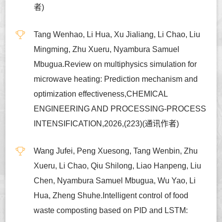
者)
Tang Wenhao, Li Hua, Xu Jialiang, Li Chao, Liu
Mingming, Zhu Xueru, Nyambura Samuel
Mbugua.Review on multiphysics simulation for
microwave heating: Prediction mechanism and
optimization effectiveness,CHEMICAL
ENGINEERING AND PROCESSING-PROCESS
INTENSIFICATION,2026,(223)(通讯作者)
Wang Jufei, Peng Xuesong, Tang Wenbin, Zhu
Xueru, Li Chao, Qiu Shilong, Liao Hanpeng, Liu
Chen, Nyambura Samuel Mbugua, Wu Yao, Li
Hua, Zheng Shuhe.Intelligent control of food
waste composting based on PID and LSTM: