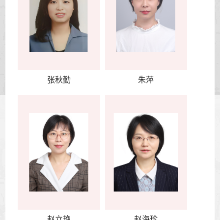
张秋勤
朱萍
赵立艳
赵海珍