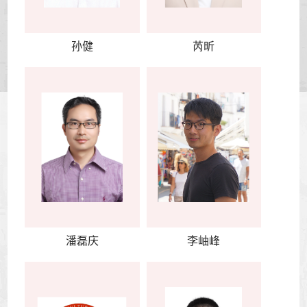
孙健
芮昕
潘磊庆
李岫峰