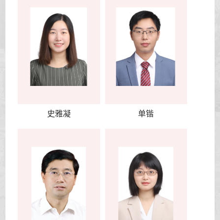
史雅凝
单锴