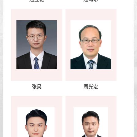
张昊
周光宏