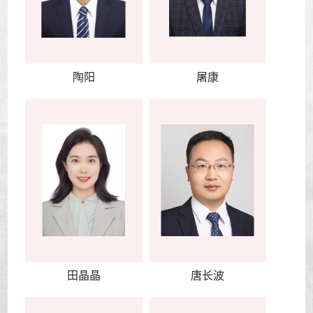
陶阳
屠康
田晶晶
唐长波