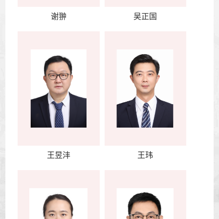
谢翀
吴正国
王昱沣
王玮