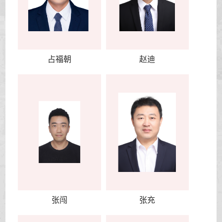
占福朝
赵迪
张闯
张充