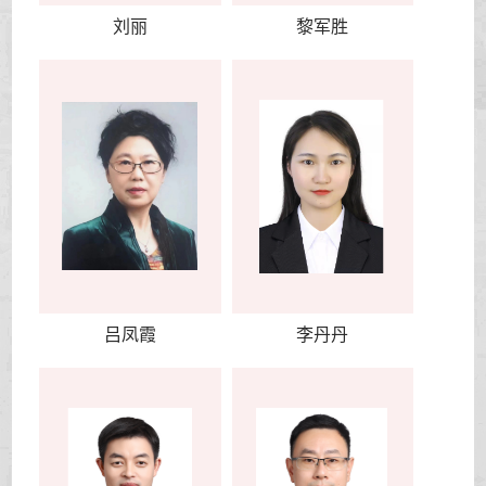
刘丽
黎军胜
吕凤霞
李丹丹