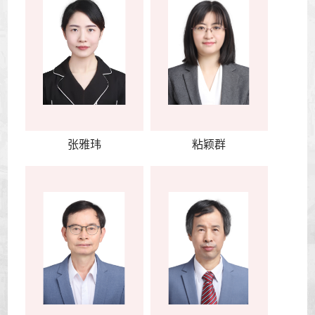
张雅玮
粘颖群