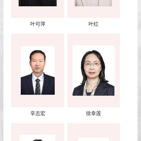
叶可萍
叶红
辛志宏
徐幸莲