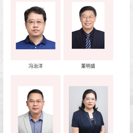
冯治洋
董明盛