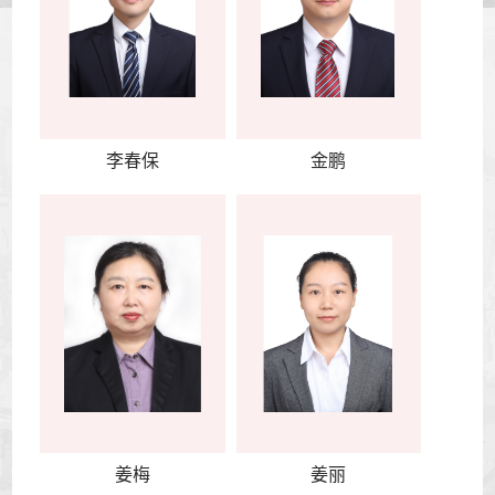
李春保
金鹏
姜梅
姜丽