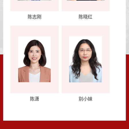
陈志刚
陈晓红
陈潇
别小妹