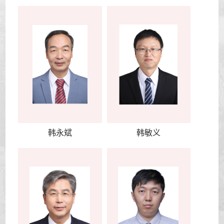
韩永斌
韩敏义