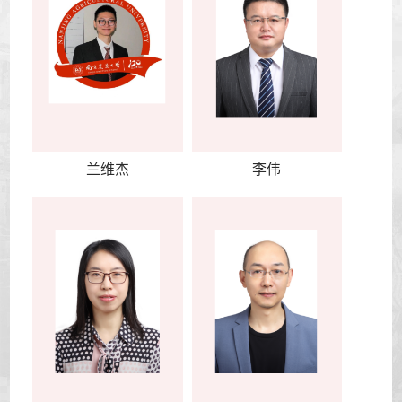
兰维杰
李伟