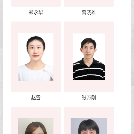
郑永华
曾晓雄
赵雪
张万刚