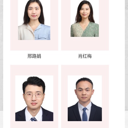
邢路娟
肖红梅