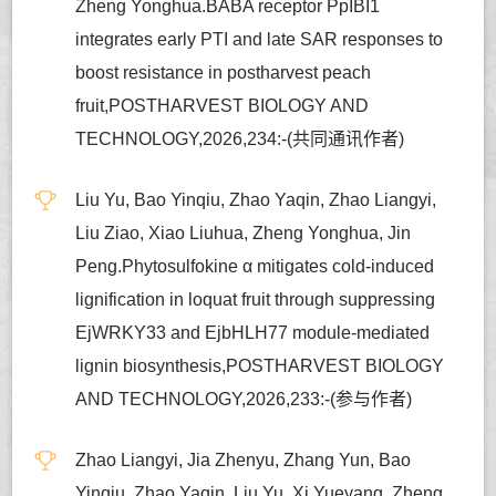
Zheng Yonghua.BABA receptor PpIBI1
integrates early PTI and late SAR responses to
boost resistance in postharvest peach
fruit,POSTHARVEST BIOLOGY AND
TECHNOLOGY,2026,234:-(共同通讯作者)
Liu Yu, Bao Yinqiu, Zhao Yaqin, Zhao Liangyi,
Liu Ziao, Xiao Liuhua, Zheng Yonghua, Jin
Peng.Phytosulfokine α mitigates cold-induced
lignification in loquat fruit through suppressing
EjWRKY33 and EjbHLH77 module-mediated
lignin biosynthesis,POSTHARVEST BIOLOGY
AND TECHNOLOGY,2026,233:-(参与作者)
Zhao Liangyi, Jia Zhenyu, Zhang Yun, Bao
Yinqiu, Zhao Yaqin, Liu Yu, Xi Yueyang, Zheng