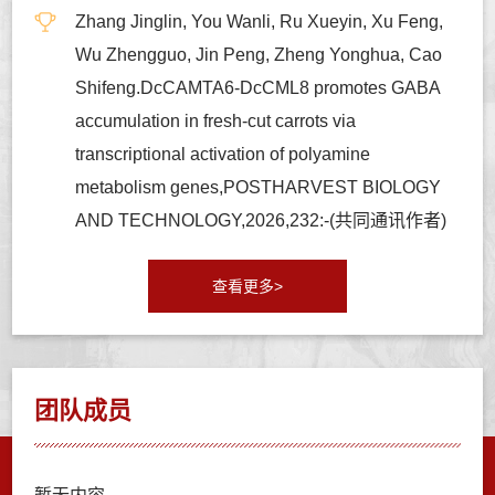
Zhang Jinglin, You Wanli, Ru Xueyin, Xu Feng,
Wu Zhengguo, Jin Peng, Zheng Yonghua, Cao
Shifeng.DcCAMTA6-DcCML8 promotes GABA
accumulation in fresh-cut carrots via
transcriptional activation of polyamine
metabolism genes,POSTHARVEST BIOLOGY
AND TECHNOLOGY,2026,232:-(共同通讯作者)
查看更多>
团队成员