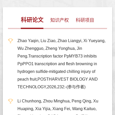
科研论文
知识产权
科研项目
Zhao Yaqin, Liu Ziao, Zhao Liangyi, Xi Yueyang,
Wu Zhengguo, Zheng Yonghua, Jin
Peng.Transcription factor PpMYB73 inhibits
PpPPO1 transcription and flesh browning in
hydrogen sulfide-mitigated chilling injury of
peach fruit,POSTHARVEST BIOLOGY AND
TECHNOLOGY,2026,232:-(参与作者)
Li Chunhong, Zhou Minghua, Peng Qing, Xu
Huaping, Xia Yijia, Xiang Fei, Wang Kaituo,