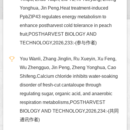
Yonghua, Jin Peng.Heat treatment-induced
PpbZIP43 regulates energy metabolism to
enhance postharvest cold tolerance in peach
fruit,POSTHARVEST BIOLOGY AND
TECHNOLOGY,2026,233:-(参与作者)
You Wanli, Zhang Jinglin, Ru Xueyin, Xu Feng,
Wu Zhengguo, Jin Peng, Zheng Yonghua, Cao
Shifeng.Calcium chloride inhibits water-soaking
disorder of fresh-cut cantaloupe through
regulating sugar, organic acid, and anaerobic
respiration metabolisms,POSTHARVEST
BIOLOGY AND TECHNOLOGY,2026,234:-(共同
通讯作者)