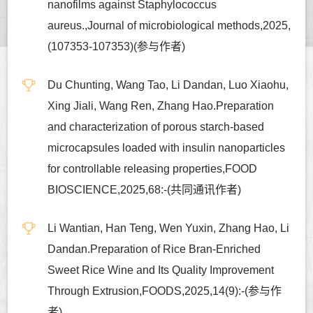
nanofilms against Staphylococcus
aureus.,Journal of microbiological methods,2025,
(107353-107353)(参与作者)
Du Chunting, Wang Tao, Li Dandan, Luo Xiaohu,
Xing Jiali, Wang Ren, Zhang Hao.Preparation
and characterization of porous starch-based
microcapsules loaded with insulin nanoparticles
for controllable releasing properties,FOOD
BIOSCIENCE,2025,68:-(共同通讯作者)
Li Wantian, Han Teng, Wen Yuxin, Zhang Hao, Li
Dandan.Preparation of Rice Bran-Enriched
Sweet Rice Wine and Its Quality Improvement
Through Extrusion,FOODS,2025,14(9):-(参与作
者)