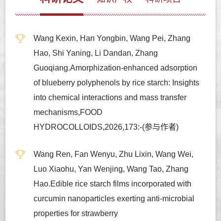
Wang Kexin, Han Yongbin, Wang Pei, Zhang
Hao, Shi Yaning, Li Dandan, Zhang
Guoqiang.Amorphization-enhanced adsorption
of blueberry polyphenols by rice starch: Insights
into chemical interactions and mass transfer
mechanisms,FOOD
HYDROCOLLOIDS,2026,173:-(参与作者)
Wang Ren, Fan Wenyu, Zhu Lixin, Wang Wei,
Luo Xiaohu, Yan Wenjing, Wang Tao, Zhang
Hao.Edible rice starch films incorporated with
curcumin nanoparticles exerting anti-microbial
properties for strawberry