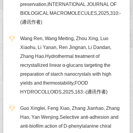
preservation,INTERNATIONAL JOURNAL OF
BIOLOGICAL MACROMOLECULES,2025,310:-
(通讯作者)
Wang Ren, Wang Meiting, Zhou Xing, Luo
Xiaohu, Li Yanan, Ren Jingnan, Li Dandan,
Zhang Hao.Hydrothermal treatment of
recrystallized linear α-glucans targeting the
preparation of starch nanocrystals with high
yields and thermostability,FOOD
HYDROCOLLOIDS,2025,163:-(通讯作者)
Guo Xinglei, Feng Xiao, Zhang Jianhao, Zhang
Hao, Yan Wenjing.Selective anti-adhesion and
anti-biofilm action of D-phenylalanine chiral