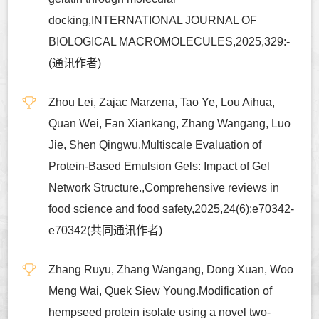
docking,INTERNATIONAL JOURNAL OF
BIOLOGICAL MACROMOLECULES,2025,329:-
(通讯作者)
Zhou Lei, Zajac Marzena, Tao Ye, Lou Aihua,
Quan Wei, Fan Xiankang, Zhang Wangang, Luo
Jie, Shen Qingwu.Multiscale Evaluation of
Protein-Based Emulsion Gels: Impact of Gel
Network Structure.,Comprehensive reviews in
food science and food safety,2025,24(6):e70342-
e70342(共同通讯作者)
Zhang Ruyu, Zhang Wangang, Dong Xuan, Woo
Meng Wai, Quek Siew Young.Modification of
hempseed protein isolate using a novel two-