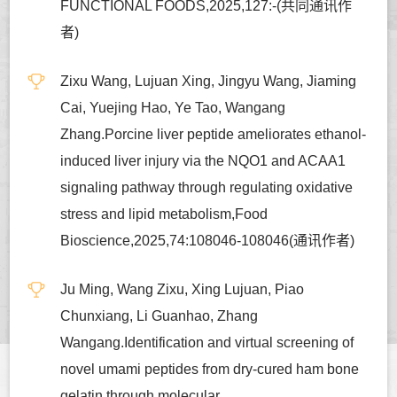
FUNCTIONAL FOODS,2025,127:-(共同通讯作
者)
Zixu Wang, Lujuan Xing, Jingyu Wang, Jiaming
Cai, Yuejing Hao, Ye Tao, Wangang
Zhang.Porcine liver peptide ameliorates ethanol-
induced liver injury via the NQO1 and ACAA1
signaling pathway through regulating oxidative
stress and lipid metabolism,Food
Bioscience,2025,74:108046-108046(通讯作者)
Ju Ming, Wang Zixu, Xing Lujuan, Piao
Chunxiang, Li Guanhao, Zhang
Wangang.Identification and virtual screening of
novel umami peptides from dry-cured ham bone
gelatin through molecular