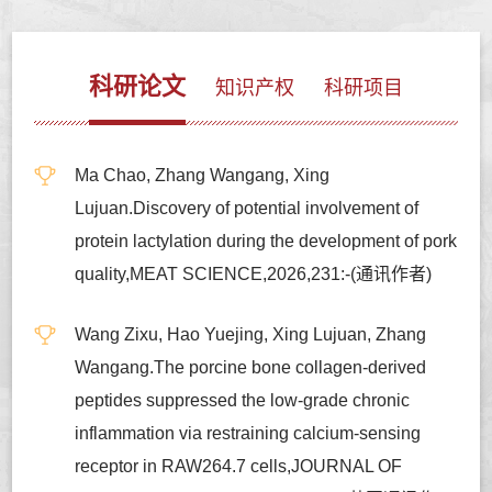
科研论文
知识产权
科研项目
Ma Chao, Zhang Wangang, Xing
Lujuan.Discovery of potential involvement of
protein lactylation during the development of pork
quality,MEAT SCIENCE,2026,231:-(通讯作者)
Wang Zixu, Hao Yuejing, Xing Lujuan, Zhang
Wangang.The porcine bone collagen-derived
peptides suppressed the low-grade chronic
inflammation via restraining calcium-sensing
receptor in RAW264.7 cells,JOURNAL OF