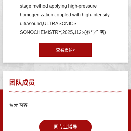
stage method applying high-pressure
homogenization coupled with high-intensity
ultrasound,ULTRASONICS
SONOCHEMISTRY,2025,112:-(参与作者)
查看更多>
团队成员
暂无内容
同专业博导