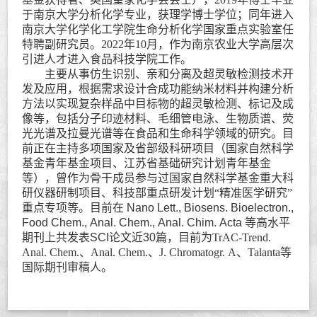
于南京大学分析化学专业，获理学博士学位；同年进入
南京大学化学化工学院生命分析化学国家重点实验室任
特聘副研究员。
2022
年
10
月，作为南京农业大学高层次
引进人才进入食品科技学院工作。
主要从事仿生识别、亲和分离及超灵敏检测技术开
发及应用，根据需求设计合成功能纳米材料并构建分析
方法以实现复杂样品中目标物的超灵敏检测、标记及成
像等，包括分子印迹材料、毛细管电泳、生物质谱、荧
光光谱及拉曼光谱等在食品和生命科学领域的研究。目
前正在主持多项国家及省部级科研项目（国家自然科学
基金青年基金项目、江苏省基础研究计划青年基金
等），曾作为骨干成员参与过国家自然科学基金重大科
研仪器研制项目、科技部重点研发计划“精准医学研究”
重点专项等。
目前在 Nano Lett., Biosens. Bioelectron.,
Food Chem., Anal. Chem., Anal. Chim. Acta 等高水平
期刊上共发表SCI论文近30篇
，
目前为
TrAC-Trend.
Anal. Chem.
、
Anal. Chem.
、
J. Chromatogr. A
、
Talanta
等
国际期刊审稿人
。