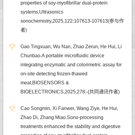
properties of soy-myofibrillar dual-protein
systems,Ultrasonics
sonochemistry,2025,122:107613-107613(参与作
者)
Gao Tingxuan, Wu Nan, Zhao Zerun, He Hui, Li
Chunbao.A portable microfluidic device
integrating enzymatic and colorimetric assay for
on-site detecting frozen-thawed
meat,BIOSENSORS &
BIOELECTRONICS,2025,278:-(共同通讯作者)
Cao Songmin, Xi Fanwei, Wang Ziye, He Hui,
Zhao Di, Zhang Miao.Sono-processing
treatments enhanced the stability and digestive