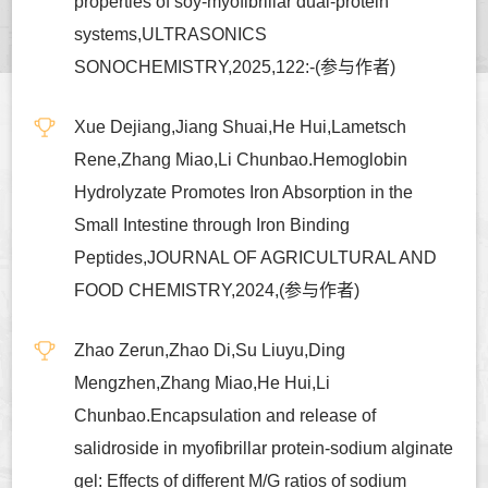
properties of soy-myofibrillar dual-protein
systems,ULTRASONICS
SONOCHEMISTRY,2025,122:-(参与作者)
Xue Dejiang,Jiang Shuai,He Hui,Lametsch
Rene,Zhang Miao,Li Chunbao.Hemoglobin
Hydrolyzate Promotes Iron Absorption in the
Small Intestine through Iron Binding
Peptides,JOURNAL OF AGRICULTURAL AND
FOOD CHEMISTRY,2024,(参与作者)
Zhao Zerun,Zhao Di,Su Liuyu,Ding
Mengzhen,Zhang Miao,He Hui,Li
Chunbao.Encapsulation and release of
salidroside in myofibrillar protein-sodium alginate
gel: Effects of different M/G ratios of sodium