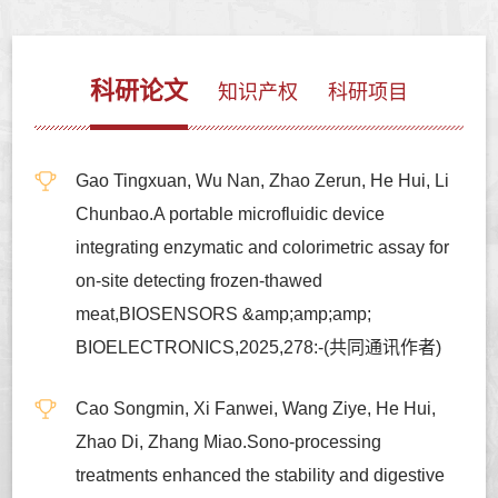
科研论文
知识产权
科研项目
Gao Tingxuan, Wu Nan, Zhao Zerun, He Hui, Li
Chunbao.A portable microfluidic device
integrating enzymatic and colorimetric assay for
on-site detecting frozen-thawed
meat,BIOSENSORS &amp;amp;amp;
BIOELECTRONICS,2025,278:-(共同通讯作者)
Cao Songmin, Xi Fanwei, Wang Ziye, He Hui,
Zhao Di, Zhang Miao.Sono-processing
treatments enhanced the stability and digestive