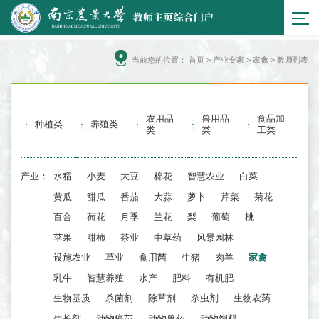
当前您的位置：
首页
>
产业专家
> 家禽 > 教师列表
农用品
兽用品
食品加
种植类
养殖类
类
类
工类
产业：
水稻
小麦
大豆
棉花
智慧农业
白菜
黄瓜
甜瓜
番茄
大蒜
萝卜
芹菜
菊花
百合
荷花
月季
兰花
梨
葡萄
桃
苹果
甜柿
茶业
中草药
风景园林
设施农业
草业
食用菌
生猪
肉羊
家禽
乳牛
智慧养殖
水产
肥料
有机肥
生物基质
杀菌剂
除草剂
杀虫剂
生物农药
生长剂
动物疫苗
动物兽药
动物饲料