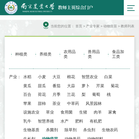
当前您的位置：
首页
>
产业专家
> 动物疫苗 > 教师列表
农用品
兽用品
食品加
种植类
养殖类
类
类
工类
产业：
水稻
小麦
大豆
棉花
智慧农业
白菜
黄瓜
甜瓜
番茄
大蒜
萝卜
芹菜
菊花
百合
荷花
月季
兰花
梨
葡萄
桃
苹果
甜柿
茶业
中草药
风景园林
设施农业
草业
食用菌
生猪
肉羊
家禽
乳牛
智慧养殖
水产
肥料
有机肥
生物基质
杀菌剂
除草剂
杀虫剂
生物农药
生长剂
动物疫苗
动物兽药
动物饲料