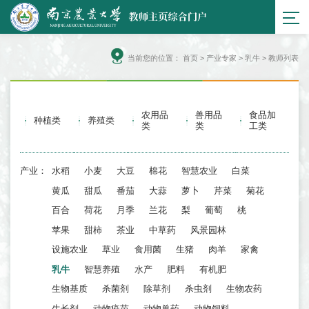
当前您的位置：
首页
>
产业专家
> 乳牛 > 教师列表
农用品
兽用品
食品加
种植类
养殖类
类
类
工类
产业：
水稻
小麦
大豆
棉花
智慧农业
白菜
黄瓜
甜瓜
番茄
大蒜
萝卜
芹菜
菊花
百合
荷花
月季
兰花
梨
葡萄
桃
苹果
甜柿
茶业
中草药
风景园林
设施农业
草业
食用菌
生猪
肉羊
家禽
乳牛
智慧养殖
水产
肥料
有机肥
生物基质
杀菌剂
除草剂
杀虫剂
生物农药
生长剂
动物疫苗
动物兽药
动物饲料