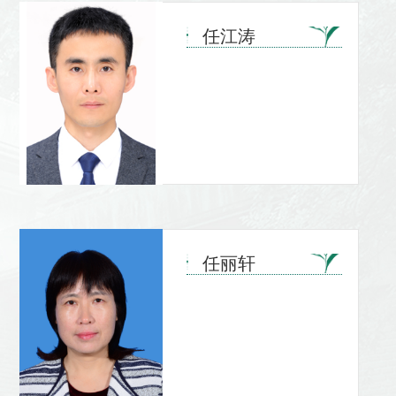
任江涛
任丽轩