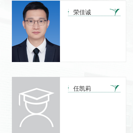
荣佳诚
任凯莉