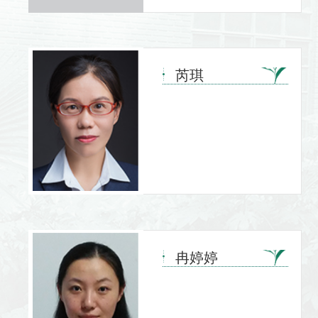
芮琪
冉婷婷