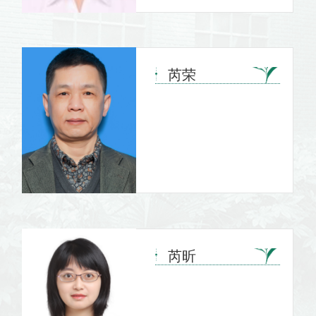
芮荣
芮昕