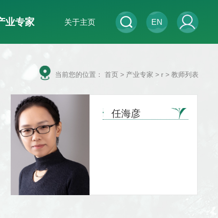
产业专家
关于主页
EN
当前您的位置：
首页
>
产业专家
> r > 教师列表
任海彦