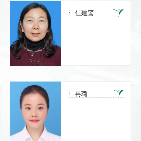
任建鸾
冉璐