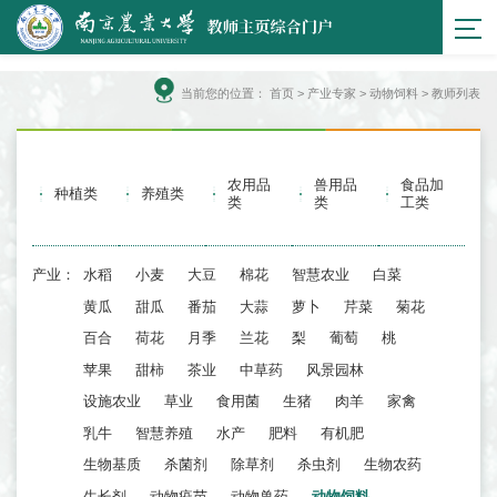
当前您的位置：
首页
>
产业专家
> 动物饲料 > 教师列表
农用品
兽用品
食品加
种植类
养殖类
类
类
工类
产业：
水稻
小麦
大豆
棉花
智慧农业
白菜
黄瓜
甜瓜
番茄
大蒜
萝卜
芹菜
菊花
百合
荷花
月季
兰花
梨
葡萄
桃
苹果
甜柿
茶业
中草药
风景园林
设施农业
草业
食用菌
生猪
肉羊
家禽
乳牛
智慧养殖
水产
肥料
有机肥
生物基质
杀菌剂
除草剂
杀虫剂
生物农药
生长剂
动物疫苗
动物兽药
动物饲料