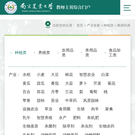
当前您的位置：
首页
>
产业专家
> 种植类 > 教师列表
农用品
兽用品
食品加
种植类
养殖类
类
类
工类
产业：
水稻
小麦
大豆
棉花
智慧农业
白菜
黄瓜
甜瓜
番茄
大蒜
萝卜
芹菜
菊花
百合
荷花
月季
兰花
梨
葡萄
桃
苹果
甜柿
茶业
中草药
风景园林
设施农业
草业
食用菌
生猪
肉羊
家禽
乳牛
智慧养殖
水产
肥料
有机肥
生物基质
杀菌剂
除草剂
杀虫剂
生物农药
生长剂
动物疫苗
动物兽药
动物饲料