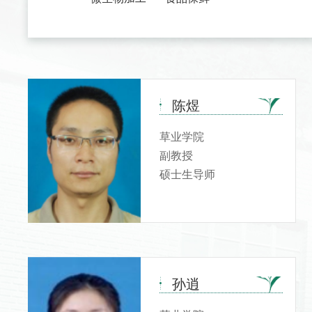
陈煜
草业学院
副教授
硕士生导师
孙逍