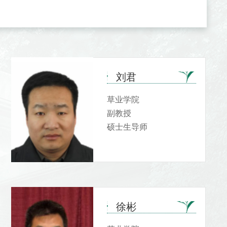
刘君
草业学院
副教授
硕士生导师
徐彬