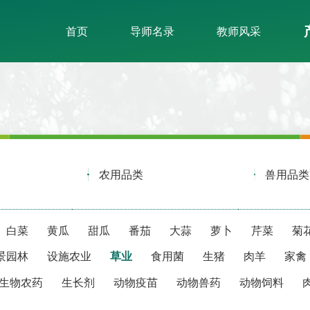
首页
导师名录
教师风采
农用品类
兽用品类
白菜
黄瓜
甜瓜
番茄
大蒜
萝卜
芹菜
菊
景园林
设施农业
草业
食用菌
生猪
肉羊
家禽
生物农药
生长剂
动物疫苗
动物兽药
动物饲料