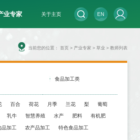
产业专家
关于主页
EN
当前您的位置：
首页
>
产业专家
> 草业 > 教师列表
食品加工类
花
百合
荷花
月季
兰花
梨
葡萄
乳牛
智慧养殖
水产
肥料
有机肥
肉品加工
农产品加工
特色食品加工