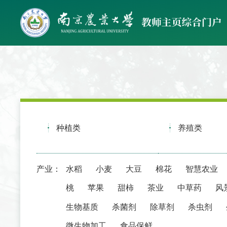
种植类
养殖类
产业：
水稻
小麦
大豆
棉花
智慧农业
桃
苹果
甜柿
茶业
中草药
风
生物基质
杀菌剂
除草剂
杀虫剂
微生物加工
食品保鲜