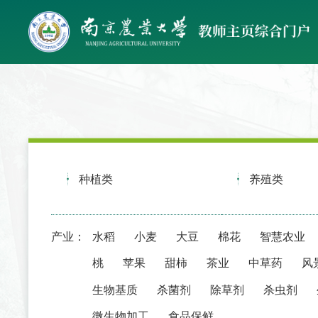
种植类
养殖类
产业：
水稻
小麦
大豆
棉花
智慧农业
桃
苹果
甜柿
茶业
中草药
风
生物基质
杀菌剂
除草剂
杀虫剂
微生物加工
食品保鲜