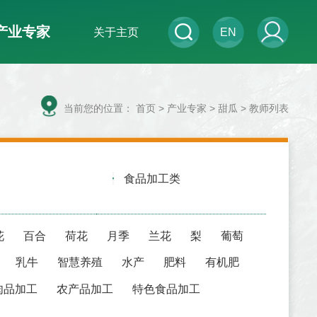
产业专家
关于主页
EN
当前您的位置：
首页
>
产业专家
> 甜瓜 > 教师列表
食品加工类
花
百合
荷花
月季
兰花
梨
葡萄
乳牛
智慧养殖
水产
肥料
有机肥
肉品加工
农产品加工
特色食品加工