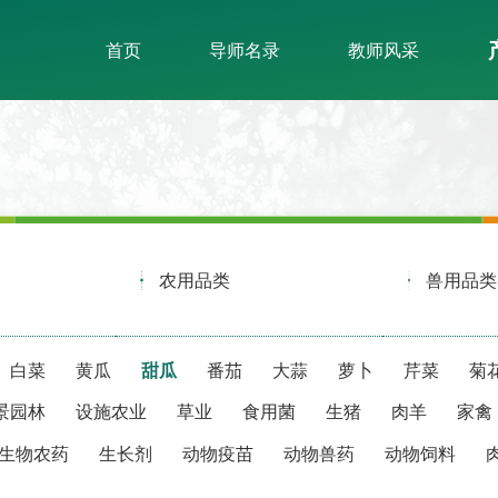
首页
导师名录
教师风采
农用品类
兽用品类
白菜
黄瓜
甜瓜
番茄
大蒜
萝卜
芹菜
菊
景园林
设施农业
草业
食用菌
生猪
肉羊
家禽
生物农药
生长剂
动物疫苗
动物兽药
动物饲料