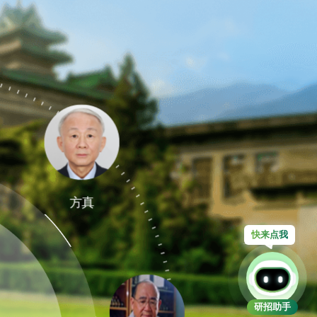
方真
快来
研招助手