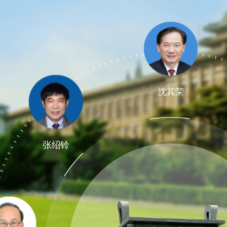
沈其荣
张绍铃