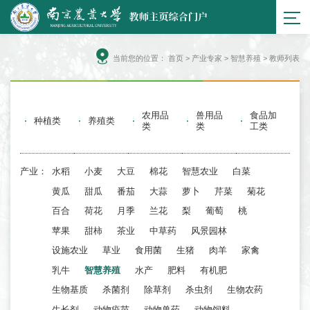
当前您的位置：
首页
>
产业专家
> 智慧养殖 > 教师列表
农用品
兽用品
食品加
种植类
养殖类
类
类
工类
产业：
水稻
小麦
大豆
棉花
智慧农业
白菜
黄瓜
甜瓜
番茄
大蒜
萝卜
芹菜
菊花
百合
荷花
月季
兰花
梨
葡萄
桃
苹果
甜柿
茶业
中草药
风景园林
设施农业
草业
食用菌
生猪
肉羊
家禽
乳牛
智慧养殖
水产
肥料
有机肥
生物基质
杀菌剂
除草剂
杀虫剂
生物农药
生长剂
动物疫苗
动物兽药
动物饲料