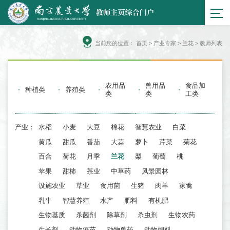
当前您的位置：
首页
>
产业专家
> 兰花 > 教师列表
农用品
兽用品
食品加
种植类
养殖类
类
类
工类
产业：
水稻
小麦
大豆
棉花
智慧农业
白菜
黄瓜
甜瓜
番茄
大蒜
萝卜
芹菜
菊花
百合
荷花
月季
兰花
梨
葡萄
桃
苹果
甜柿
茶业
中草药
风景园林
设施农业
草业
食用菌
生猪
肉羊
家禽
乳牛
智慧养殖
水产
肥料
有机肥
生物基质
杀菌剂
除草剂
杀虫剂
生物农药
生长剂
动物疫苗
动物兽药
动物饲料